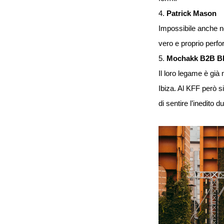
4.
Patrick Mason
Impossibile anche n
vero e proprio perfo
5.
Mochakk B2B Bl
Il loro legame è già 
Ibiza. Al KFF però s
di sentire l’inedito 