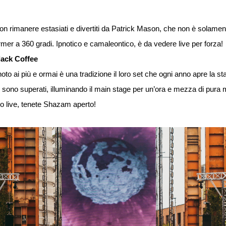
on rimanere estasiati e divertiti da Patrick Mason, che non è solame
rmer a 360 gradi. Ipnotico e camaleontico, è da vedere live per forza!
ack Coffee
noto ai più e ormai è una tradizione il loro set che ogni anno apre la sta
i sono superati, illuminando il main stage per un’ora e mezza di pura 
duo live, tenete Shazam aperto!