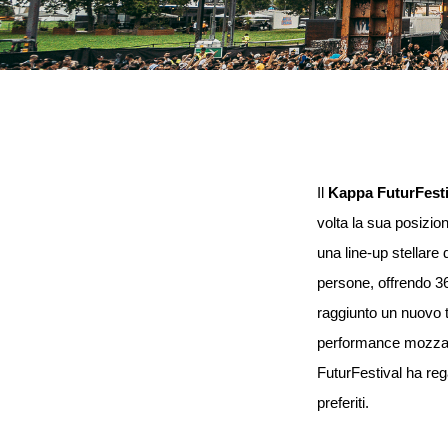
Il
Kappa FuturFesti
volta la sua posizion
una line-up stellare d
persone, offrendo 36
raggiunto un nuovo t
performance mozzafia
FuturFestival ha reg
preferiti.