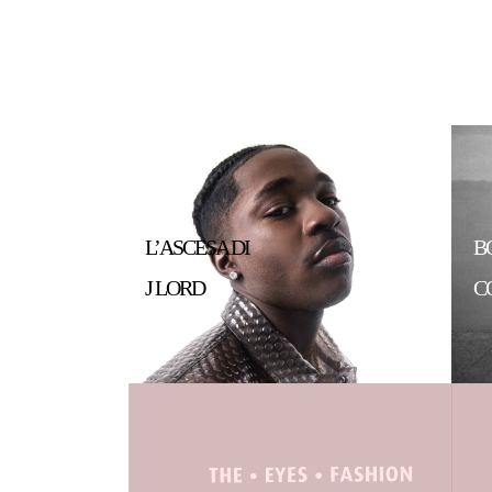
L’ASCESA DI
B
J LORD
C