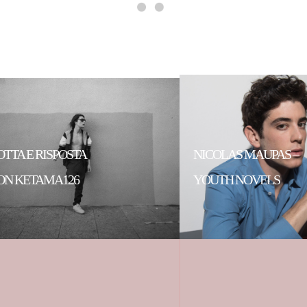
OTTA E RISPOSTA
NICOLAS MAUPAS –
ON KETAMA126
YOUTH NOVELS