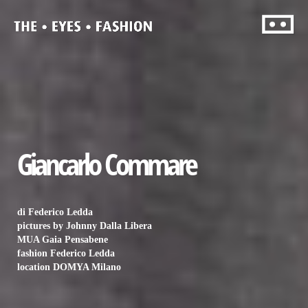
Passa
al
contenuto
Giancarlo Commare
di Federico Ledda
pictures by Johnny Dalla Libera
MUA Gaia Pensabene
fashion Federico Ledda
location DOMYA Milano
L’inizio di un nuovo anno è sempre una soglia: un tempo