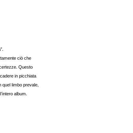
”.
attamente ciò che
a certezze. Questo
cadere in picchiata
in quel limbo prevale,
ʼintero album.