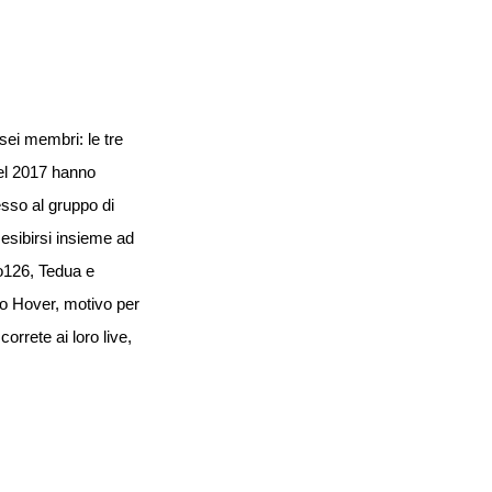
ei membri: le tre
Nel 2017 hanno
esso al gruppo di
a esibirsi insieme ad
o126, Tedua e
sco Hover, motivo per
orrete ai loro live,