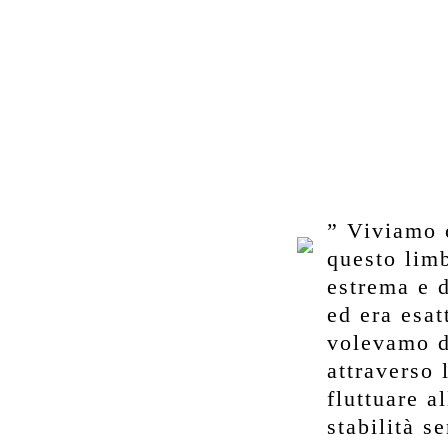
” Viviamo 
questo limb
estrema e d
ed era esa
volevamo d
attraverso 
fluttuare a
stabilità s