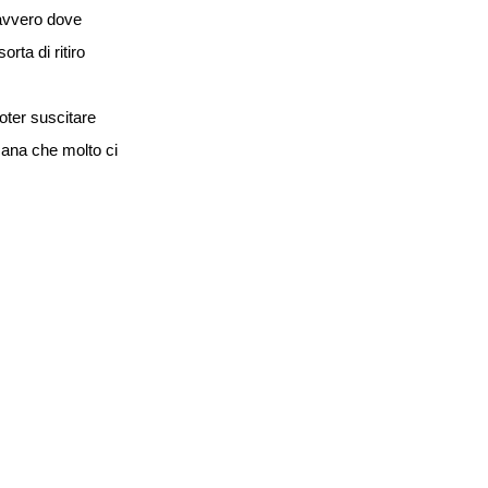
davvero dove
rta di ritiro
poter suscitare
cana che molto ci