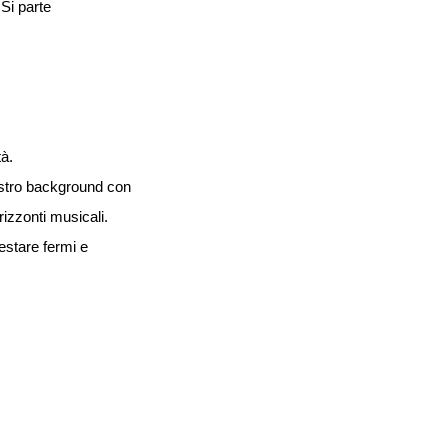
Si parte
tà.
nostro background con
izzonti musicali.
estare fermi e