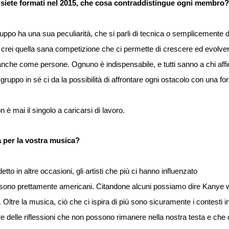
vi siete formati nel 2015, che cosa contraddistingue ogni membro?
ppo ha una sua peculiarità, che si parli di tecnica o semplicemente d
 si crei quella sana competizione che ci permette di crescere ed evolver
che come persone. Ognuno è indispensabile, e tutti sanno a chi affid
l gruppo in sé ci da la possibilità di affrontare ogni ostacolo con una 
n è mai il singolo a caricarsi di lavoro.
a per la vostra musica?
o in altre occasioni, gli artisti che più ci hanno influenzato
 sono prettamente americani. Citandone alcuni possiamo dire Kanye 
ltre la musica, ciò che ci ispira di più sono sicuramente i contesti in
are delle riflessioni che non possono rimanere nella nostra testa e che