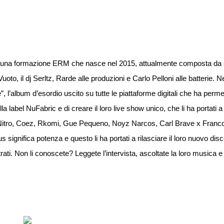
 una formazione ERM che nasce nel 2015, attualmente composta da s
oto, il dj Serltz, Rarde alle produzioni e Carlo Pelloni alle batterie. 
, l’album d’esordio uscito su tutte le piattaforme digitali che ha perm
lla label NuFabric e di creare il loro live show unico, che li ha portati 
 di Nitro, Coez, Rkomi, Gue Pequeno, Noyz Narcos, Carl Brave x Franc
 significa potenza e questo li ha portati a rilasciare il loro nuovo di
rati. Non li conoscete? Leggete l’intervista, ascoltate la loro musica e c