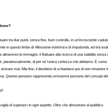
 Hover?
tuare tra due punti, senza fine, fuori controllo, in un’incosciente caduta
e in questo limbo di riflessione estrema e di impulsività, ed era es
attraverso le immagini. Il fluttuare alla ricerca di una stabilità senz
e è, paradossalmente, di per sé lʼunica certezza che abbiamo. È come 
rrivare mai. Alla fine, il desiderio di schiantarsi pur di non rimanere 
mai. Questo pensiero rappresenta un’enorme porzione del concept dell
o?
 voglia di superarci in ogni aspetto. Oltre che dimostrare al pubblico