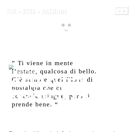
” Ti viene in mente
l’estate, qualcosa di bello.
di Federico Ledda
I SEGRETI (DI ESSERE
C’è sempre quel filone di
nostalgia che ci
UNA BAND CHE SPACCA)
contraddistingue, però ti
prende bene. “