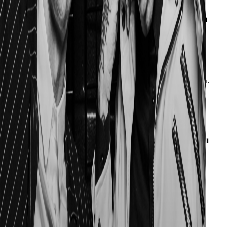
Sicuramente Un Po’ Chiamiamola Felicità! E’ divertente,
ritmata, spensierata. Ti viene in mente l’estate, qualcosa di
bello. C’è sempre quel filone di nostalgia che ci
contraddistingue, però ti prende bene. Ci dispiace che non
l’abbiamo fatta uscire come singolo. Ce lo siamo detti eh,
ma per un motivo o per l’altro, è ancora vagante nell’album.
Mi fa piacere che nonostante ciò la gente la riconosca e la
impari a memoria.
Qual è secondo voi il momento perfetto per l’ascolto di
Qualunque Cosa Sia?
Quando sei in bici, o comunque mentre sei in movimento.
E’ un disco che immaginiamo in transito. Non per forza
fisico, ma anche mentale.