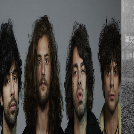
clubs. Nel 1994, ha aperto un negozio di dischi chiamato
DNA Records e nel 1998 ha fondato la sua etichetta,
la Turbo Recordings. Il Rollover invece, è il gruppo di
promoter e dj che da anni muove la parte più curiosa dei
clubber della città meneghina e che agita l’Apollo come uno
shaker per tutta la stagione con il suo popolo di gente che
lavora nella moda, nelle agenzie creative, personaggi del
mondo musicale e televisivo, blogger e giornalisti. La serata
sembra quindi imperdibile, non vi resta altro che mettervi il
vestito più bello che avete nell’armadio e andare in Via
Borsi 9 a fare casino. Per info e prenotazioni
apollomilano.com