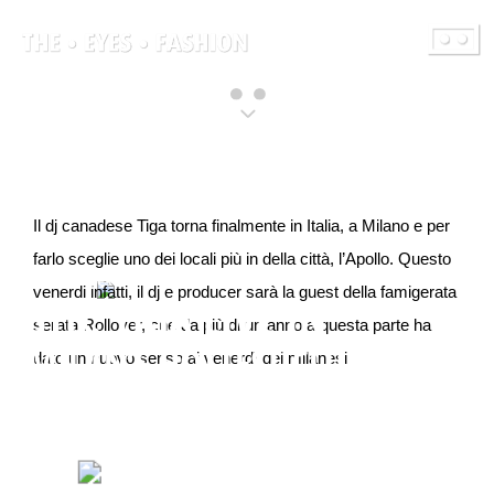
contenuto
Il dj canadese Tiga torna finalmente in Italia, a Milano e per
farlo sceglie uno dei locali più in della città, l’Apollo. Questo
di The Eyes Fashion
venerdi infatti, il dj e producer sarà la guest della famigerata
STD: TIGA LIVE IN
serata Rollover, che da più di un anno a questa parte ha
MILAN’S HOTTEST CLUB
dato un nuovo senso ai venerdì dei milanesi.