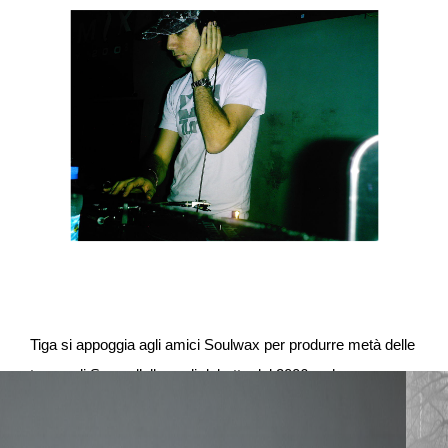
Tiga si appoggia agli amici Soulwax per produrre metà delle
tracce di Sexor, l’album di debutto del 2006 e che
attualmente stanno producendo il suo nuovo album. La sua
canzone 3 Weeks è stata ripetutamente suonata nei night