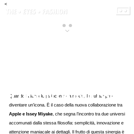
Passa
<
al
contenuto
di The Eyes
APPLE X ISSEY MIYAKE:
IL DESIGN DA INDOSSARE
Quando la tecnologia incontra la moda, il risultato può
diventare un’icona. È il caso della nuova collaborazione tra
Apple e Issey Miyake
, che segna l’incontro tra due universi
accomunati dalla stessa filosofia: semplicità, innovazione e
attenzione maniacale ai dettagli. Il frutto di questa sinergia è