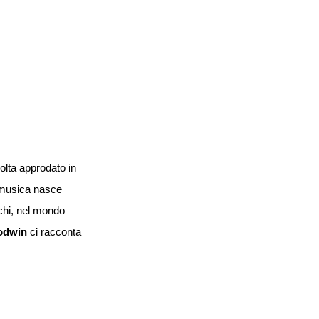
volta approdato in
a musica nasce
 chi, nel mondo
odwin
ci racconta