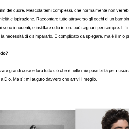
 film del cuore. Mescola temi complessi, che normalmente non verrebb
cità e ispirazione. Raccontare tutto attraverso gli occhi di un bambi
i sono innocenti, e instillare odio in loro può segnarli per sempre. Il fi
 e la necessità di disimpararlo. È complicato da spiegare, ma è il mio pr
ndo?
are grandi cose e farò tutto ciò che è nelle mie possibilità per riuscirci.
 a Dio. Ma sì: mi auguro davvero che arrivi il meglio.