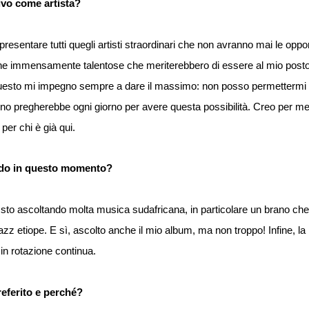
tivo come artista?
ppresentare tutti quegli artisti straordinari che non avranno mai le oppo
ne immensamente talentose che meriterebbero di essere al mio posto
esto mi impegno sempre a dare il massimo: non posso permettermi d
o pregherebbe ogni giorno per avere questa possibilità. Creo per m
per chi è già qui.
ndo in questo momento?
 sto ascoltando molta musica sudafricana, in particolare un brano ch
jazz etiope. E sì, ascolto anche il mio album, ma non troppo! Infine, la
in rotazione continua.
preferito e perché?