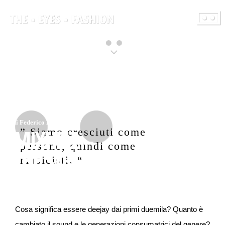
di Federico Ledda
MIXHELL –
” Siamo cresciuti come
persone, quindi come
THE STRONGEST
musicisti. “
Cosa significa essere deejay dai primi duemila? Quanto è
cambiato il sound e le generazioni consumatrici del genere?