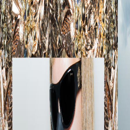
progetto così intimo per voi?
Quello che ci interessa è sempre avere varietà nei nostri
remix e questa volta vanno dai club banger di Craig
Williams, passando dal Future Sound di Antwerp finendo
con i suoni ambient di Johnny Broke. E’ un mix di suoni e di
persone a cui vogliamo bene, ecco il senso.
In che modo il vostro sound è cambiato dal rilascio di
“Spaces” nel 2013?
E’ cambiato moltissimo, è un suono meno da club diciamo
e anche meno orientato su quello che possa piacere
all’ascoltatore. Siamo cresciuti come persone, quindi come
musicisti.