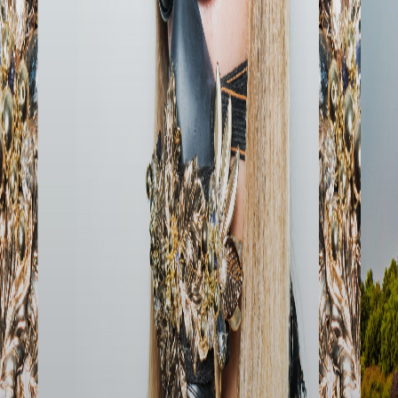
Siete nella scena dal 2004. In che modo il panorama
dance è cambiato secondo voi?
Molte cose sono cambiate da quando abbiamo iniziato così
come la musica elettronica stessa, che è diventata molto
più apprezzata dal pubblico di massa.