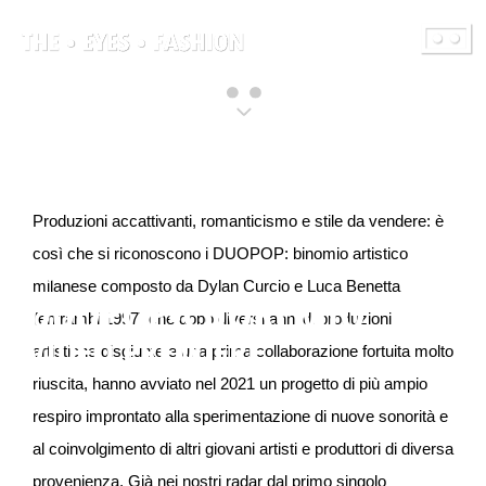
contenuto
Produzioni accattivanti, romanticismo e stile da vendere: è
così che si riconoscono i DUOPOP: binomio artistico
di The Eyes Fashion
milanese composto da Dylan Curcio e Luca Benetta
DUOPOP-CUOREMIO
(entrambi 1997) che dopo diversi anni di produzioni
VIDEO PREMIERE
artistiche disgiunte e una prima collaborazione fortuita molto
riuscita, hanno avviato nel 2021 un progetto di più ampio
respiro improntato alla sperimentazione di nuove sonorità e
al coinvolgimento di altri giovani artisti e produttori di diversa
provenienza. Già nei nostri radar dal primo singolo