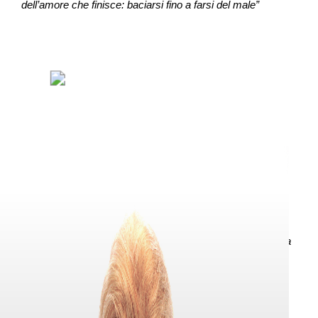
dell’amore che finisce: baciarsi fino a farsi del male”
“Questa iconografia e’ stasa resa in video con la
metamorfosi “dai baci alle botte” sfruttando l’uso del
morphing e altri vfx, e prendendo solamente i frame della
transizione dove i movimenti si trasformano otteniamo una
nuova forma che rappresenta l’unione visiva fra i baci e la
violenza”