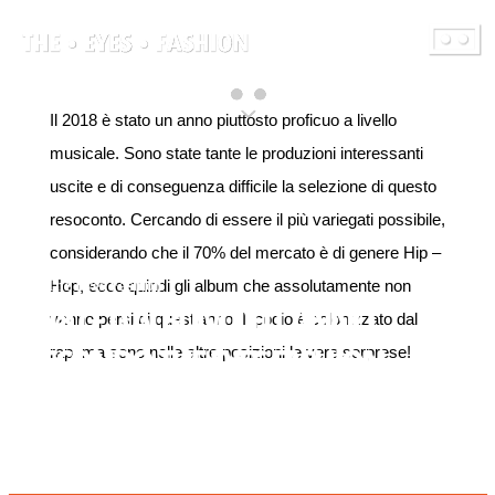
Il 2018 è stato un anno piuttosto proficuo a livello
musicale. Sono state tante le produzioni interessanti
uscite e di conseguenza difficile la selezione di questo
resoconto. Cercando di essere il più variegati possibile,
considerando che il 70% del mercato è di genere Hip –
Hop, ecco quindi gli album che assolutamente non
di The Eyes Fashion
I 18 (+1) ALBUM DELL’ANNO
vanno persi di quest’anno. Il podio è colonizzato dal
SECONDO THE EYES FASHION
rap, ma sono nelle altre posizioni le vere sorprese!