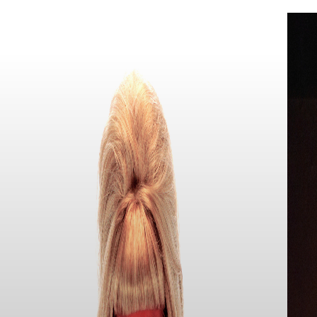
Lei stessa ci ha raccontato che il brano è dedicato a chi si
sente fuori posto e alla sua generazione, che come
nessuna prima, si trova tante opportunità davanti senza
però riuscire quasi mai ad afferrarle.
Ecco quindi qui sotto il brano, Blank e il suo nuovo video in
esclusiva per The Eyes Fashion. L’artista è presente su
Instagram e su tutte le piattaforme streaming. Parola
d’ordine: salvare il brano.