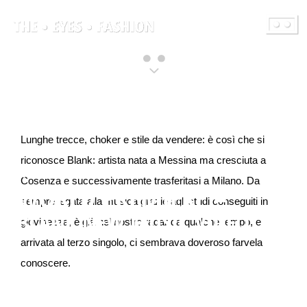
contenuto
Lunghe trecce, choker e stile da vendere: è così che si
riconosce Blank: artista nata a Messina ma cresciuta a
di The Eyes Fashion
Cosenza e successivamente trasferitasi a Milano. Da
WORLD PREMIERE –
sempre legata alla musica grazie agli studi conseguiti in
BLANK NEW MUSIC VIDEO
giovinezza, è già nel nostro radar da qualche tempo, e
arrivata al terzo singolo, ci sembrava doveroso farvela
conoscere.