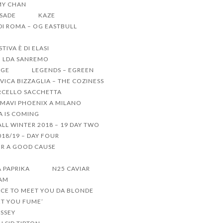
MY CHAN
 SADE
KAZE
 DI ROMA – OG EASTBULL
IVA È DI ELASI
LDA SANREMO
GGE
LEGENDS – EGREEN
VICA BIZZAGLIA – THE COZINESS
CELLO SACCHETTA
MAVI PHOENIX A MILANO
 IS COMING
LL WINTER 2018 – 19 DAY TWO
18/19 – DAY FOUR
R A GOOD CAUSE
A PAPRIKA
N25 CAVIAR
TAM
ICE TO MEET YOU DA BLONDE
ET YOU FUME’
ISSEY