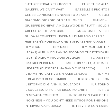
FUTURFESTIVAL 2025 KOSMO
FUZE THEM ALL!
GALEFFI, WE CAN’T WAIT
GAZZELLE È PRONTO P
GENERIC ANIMAL: IT’S NEVER TOO EARLY
GEOLI
GIACOMO GIORGIO OLD FASHIONED
GIAIME – 
GIUSEPPE BONIFATI A HOLLYWOOD IN ”TUTTI I SOLD
GREECE GUIDE SANTORINI
GUCCI OSTERIA FIR
GUIDA AI CONCERTI INVERNALI DI MILANO 2022/23
HEINEKEN’S FORMULA ONE IS #MORETHANARACE !
HEY JOAN!
HEY NAYT!
HEY PAUL SMITH,
I 18 (+1) ALBUM DELL’ANNO SECONDO THE EYES FAS
I 20 (+1) ALBUM MIGLIORI DEL 2020
I CRANBERR
I MAGICI VERDENA
I MIGLIORI 15 (+1) ALBUM 
I SEGRETI (DI ESSERE UNA BAND CHE SPACCA)
I
IL BAMBINO CATTIVO SPEAKER CENZOU
IL FIM
IL REALISMO DI COLOMBRE
IL RITORNO DEI CO
IL RITORNO DI GIANNI IL GOLEADOR
IL RITORN
IL SUCCESSO DI PURPLE DISCO MACHINE
IL TRI
IN NEVADA CON ‘NTO
IN TOUR CON CARLOS E R
INOKI NESS – YOU DON’T NEED INTROS FOR THIS ONE
INTERVISTA A FUDASCA
INTERVISTA CON ENRIC