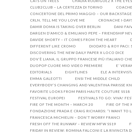
CATS ON TREES
CHADIA RODRIGUEZ X THE EYE
CLUB2CLUB – LA CERTEZZA DI TORINO
COACHEL
CONCERTONE DEL PRIMO MAGGIO – OUR BACKSTAGE
CRLN, TELL ME YOU LOVE ME
CRONACHE I-DAY
DAMIR DOMA IS TAKING OVER BERLIN
DANI FAI
DARGEN D’AMICO & EMILIANO PEPE – FRIENDSHIP NE
DAVIDE SHORTY – IT COMES FROM THE HEART
DIFFERENT LIKE CROMO
DIODATO & ROY PACI:
DISCOVERING THE NEW DAILY PAPER X LOCO DICE
DOV’È LIANA, IL GRUPPO FRANCESE PIÙ ITALIANO CHE
DUOPOP CUORE MIO VIDEO PREMIERE
E’ VERA
EDITORIALS
EIGHTLINES
ELE A INTERVIST
EMMA GALEOTTI
ENSI THE MIDDLE CHILD
EVERYBODY’S CHANGING AND VALENTINA PARISSE KN
FAVORITE LOOKS FROM PARIS HAUTE COUTURE SS18
FESTIVAL EUROPEI
FESTIVALS TO GO: VIVA! FES
FIRE OF THE MONTH – MARCH 20
FIRE OF THE
FONDAZIONE PRADA E CRAIG RICHARDS: “I WANT TO LI
FRANCESCA MICHIELIN – DON’T WORRY FRANCI
FRESH OFF THE RUNWAY – REVIEW MFW SS19
F
FRIDAY IN REVIEW: ROMINA FALCONI E LA RIVINCITA 