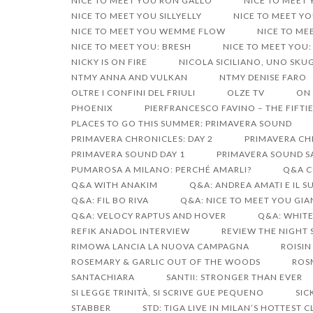
NICE TO MEET YOU RON GALLO
NICE TO MEET
NICE TO MEET YOU SILLYELLY
NICE TO MEET YO
NICE TO MEET YOU WEMME FLOW
NICE TO ME
NICE TO MEET YOU: BRESH
NICE TO MEET YOU:
NICKY IS ON FIRE
NICOLA SICILIANO, UNO SK
NTMY ANNA AND VULKAN
NTMY DENISE FARO
OLTRE I CONFINI DEL FRIULI
OLZE TV
ON 
PHOENIX
PIERFRANCESCO FAVINO – THE FIFTIE
PLACES TO GO THIS SUMMER: PRIMAVERA SOUND
PRIMAVERA CHRONICLES: DAY 2
PRIMAVERA CHR
PRIMAVERA SOUND DAY 1
PRIMAVERA SOUND S
PUMAROSA A MILANO: PERCHÉ AMARLI?
Q&A C
Q&A WITH ANAKIM
Q&A: ANDREA AMATI E IL 
Q&A: FIL BO RIVA
Q&A: NICE TO MEET YOU GI
Q&A: VELOCY RAPTUS AND HOVER
Q&A: WHIT
REFIK ANADOL INTERVIEW
REVIEW THE NIGHT 
RIMOWA LANCIA LA NUOVA CAMPAGNA
ROISIN
ROSEMARY & GARLIC OUT OF THE WOODS
ROS
SANTACHIARA
SANTII: STRONGER THAN EVER
SI LEGGE TRINITÀ, SI SCRIVE GUE PEQUENO
SIC
STABBER
STD: TIGA LIVE IN MILAN’S HOTTEST 