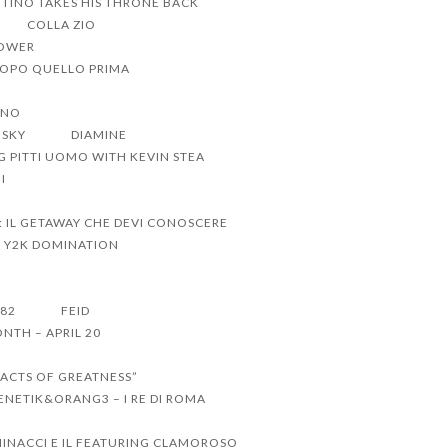
TINO TAKES HIS THRONE BACK
COLLA ZIO
POWER
DOPO QUELLO PRIMA
ANO
NSKY
DIAMINE
G PITTI UOMO WITH KEVIN STEA
I
: IL GETAWAY CHE DEVI CONOSCERE
O Y2K DOMINATION
 82
FEID
NTH – APRIL 20
“ACTS OF GREATNESS”
ENETIK&ORANG3 – I RE DI ROMA
INACCI E IL FEATURING CLAMOROSO