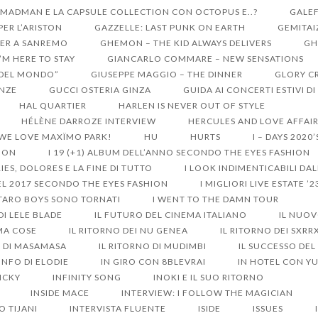
 MADMAN E LA CAPSULE COLLECTION CON OCTOPUS E..?
GALEF
ER L’ARISTON
GAZZELLE: LAST PUNK ON EARTH
GEMITAI
ER A SANREMO
GHEMON – THE KID ALWAYS DELIVERS
GH
I’M HERE TO STAY
GIANCARLO COMMARE – NEW SENSATIONS
I DEL MONDO”
GIUSEPPE MAGGIO – THE DINNER
GLORY C
ENZE
GUCCI OSTERIA GINZA
GUIDA AI CONCERTI ESTIVI D
HAL QUARTIER
HARLEN IS NEVER OUT OF STYLE
HÉLÈNE DARROZE INTERVIEW
HERCULES AND LOVE AFFAI
 WE LOVE MAXÏMO PARK!
HU
HURTS
I – DAYS 2020
HION
I 19 (+1) ALBUM DELL’ANNO SECONDO THE EYES FASHION
IES, DOLORES E LA FINE DI TUTTO
I LOOK INDIMENTICABILI DA
DEL 2017 SECONDO THE EYES FASHION
I MIGLIORI LIVE ESTATE ’2
 TARO BOYS SONO TORNATI
I WENT TO THE DAMN TOUR
 DI LELE BLADE
IL FUTURO DEL CINEMA ITALIANO
IL NUO
MA COSE
IL RITORNO DEI NU GENEA
IL RITORNO DEI SXR
O DI MASAMASA
IL RITORNO DI MUDIMBI
IL SUCCESSO DEL
ONFO DI ELODIE
IN GIRO CON 8BLEVRAI
IN HOTEL CON Y
ICKY
INFINITY SONG
INOKI E IL SUO RITORNO
INSIDE MACE
INTERVIEW: I FOLLOW THE MAGICIAN
O TIJANI
INTERVISTA FLUENTE
ISIDE
ISSUES