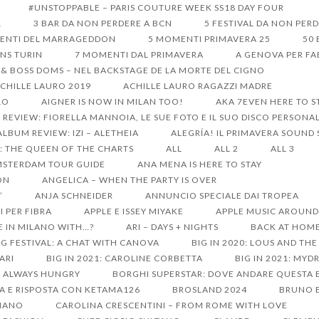
#UNSTOPPABLE – PARIS COUTURE WEEK SS18 DAY FOUR
1
3 BAR DA NON PERDERE A BCN
5 FESTIVAL DA NON PER
ENTI DEL MARRAGEDDON
5 MOMENTI PRIMAVERA 25
50 
ONS TURIN
7 MOMENTI DAL PRIMAVERA
A GENOVA PER FA
 & BOSS DOMS – NEL BACKSTAGE DE LA MORTE DEL CIGNO
CHILLE LAURO 2019
ACHILLE LAURO RAGAZZI MADRE
LO
AIGNER IS NOW IN MILAN TOO!
AKA 7EVEN HERE TO S
REVIEW: FIORELLA MANNOIA, LE SUE FOTO E IL SUO DISCO PERSONA
ALBUM REVIEW: IZI – ALETHEIA
ALEGRÍA! IL PRIMAVERA SOUND
: THE QUEEN OF THE CHARTS
ALL
ALL 2
ALL 3
STERDAM TOUR GUIDE
ANA MENA IS HERE TO STAY
ON
ANGELICA – WHEN THE PARTY IS OVER
’
ANJA SCHNEIDER
ANNUNCIO SPECIALE DAI TROPEA
I PER FIBRA
APPLE E ISSEY MIYAKE
APPLE MUSIC AROUND 
E IN MILANO WITH…?
ARI – DAYS + NIGHTS
BACK AT HOME
G FESTIVAL: A CHAT WITH CANOVA
BIG IN 2020: LOUS AND TH
SARI
BIG IN 2021: CAROLINE CORBETTA
BIG IN 2021: MY
S ALWAYS HUNGRY
BORGHI SUPERSTAR: DOVE ANDARE QUESTA 
A E RISPOSTA CON KETAMA126
BROSLAND 2024
BRUNO B
LIANO
CAROLINA CRESCENTINI – FROM ROME WITH LOVE