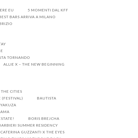
DERE EU
5 MOMENTI DAL KFF
BEST BARS ARRIVA A MILANO
BRIZIO
TAY
LE
 STA TORNANDO
ALLIE X – THE NEW BEGINNING
THE CITIES
 (FESTIVAL)
BAUTISTA
E YAKUZA
DRAMA
ESTATE!
BORIS BREJCHA
ARBIERI SUMMER RESIDENCY
CATERINA GUZZANTI X THE EYES