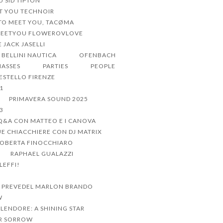
U SID TIPTON
ET YOU TECHNOIR
 TO MEET YOU, TACØMA
MEETYOU FLOWEROVLOVE
 JACK JASELLI
BELLINI NAUTICA
OFENBACH
MASSES
PARTIES
PEOPLE
CESTELLO FIRENZE
1
PRIMAVERA SOUND 2025
3
Q&A CON MATTEO E I CANOVA
UE CHIACCHIERE CON DJ MATRIX
ROBERTA FINOCCHIARO
RAPHAEL GUALAZZI
LEFFI!
 PREVEDEL MARLON BRANDO
W
PLENDORE: A SHINING STAR
R SORROW