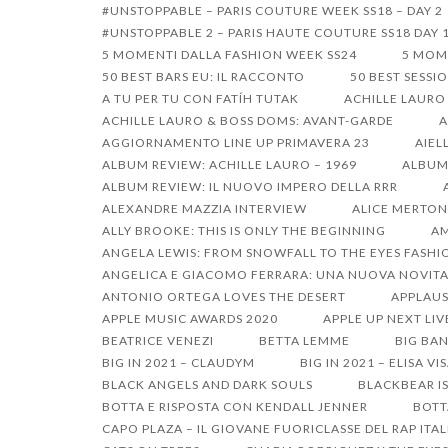
Passa
#UNSTOPPABLE – PARIS COUTURE WEEK SS18 – DAY 2
#UNSTOPPABLE 2 – PARIS HAUTE COUTURE SS18 DAY 
al
5 MOMENTI DALLA FASHION WEEK SS24
5 MOM
contenuto
50 BEST BARS EU: IL RACCONTO
50 BEST SESSI
A TU PER TU CON FATÍH TUTAK
ACHILLE LAURO
ACHILLE LAURO & BOSS DOMS: AVANT-GARDE
A
AGGIORNAMENTO LINE UP PRIMAVERA 23
AIEL
ALBUM REVIEW: ACHILLE LAURO – 1969
ALBUM 
ALBUM REVIEW: IL NUOVO IMPERO DELLA RRR
ALEXANDRE MAZZIA INTERVIEW
ALICE MERTON
ALLY BROOKE: THIS IS ONLY THE BEGINNING
AM
ANGELA LEWIS: FROM SNOWFALL TO THE EYES FASHI
ANGELICA E GIACOMO FERRARA: UNA NUOVA NOVITA
ANTONIO ORTEGA LOVES THE DESERT
APPLAUS
APPLE MUSIC AWARDS 2020
APPLE UP NEXT LIV
BEATRICE VENEZI
BETTA LEMME
BIG BAN
BIG IN 2021 – CLAUDYM
BIG IN 2021 – ELISA VI
BLACK ANGELS AND DARK SOULS
BLACKBEAR I
BOTTA E RISPOSTA CON KENDALL JENNER
BOTT
CAPO PLAZA – IL GIOVANE FUORICLASSE DEL RAP ITA