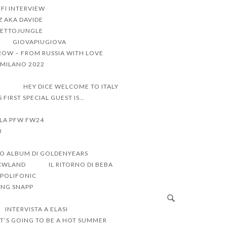
FI INTERVIEW
Z AKA DAVIDE
ETTOJUNGLE
GIOVAPIUGIOVA
ROW – FROM RUSSIA WITH LOVE
I MILANO 2022
R
HEY DICE WELCOME TO ITALY
’S FIRST SPECIAL GUEST IS…
LLA PFW FW24
3
VO ALBUM DI GOLDENYEARS
RXWLAND
IL RITORNO DI BEBA
 POLIFONIC
UNG SNAPP
INTERVISTA A ELASI
IT’S GOING TO BE A HOT SUMMER