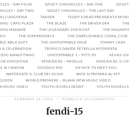
CLES – DAY FOUR
SZIGET CHRONICLES – DAY ONE
SZIGET
NICLES – DAY TWO
SZIGET CHRONICLES – THE LAST DAY
DELL’UNGHERIA
TANZER
TEDDY’S DEAD PRESIDENTS MUSI
RRING: CAPO PLAZA
THE BLAZE
THE DRIVER ERA
THE
ARRING MADAME
THE LEGENDARY 2ND ROOF
THE MAGNIFIC
YOU
THE SUPERMODELS
THE UNBELIEVABLE COMA_COSE
BLE ABLA SOFY
THE UNSTOPPABLE ISSUE
TOMMY CASH
RO A CELEBRATION
TROPICO DAVIDE PETRELLA INTERVISTA
ERSO AMALFITANO
UNSTOPPABLE 1 – PITTI 93
VEGAS JO
A CHE EMOZIONA
VENEZIA 82 – PAGELLE
VENEZIA 82, IL 
ME AI CANOVA
VOODOO KID
VV NICE TO MEET YOU
WATERGATE IL CLUB DEI SOGNI
WOK SI PREPARA AL KFF
 QUEEN
WORLD PREMIERE – BLANK NEW MUSIC VIDEO
N MUSIC VIDEO
YOUTH NOVELS DEDDY
YOUTH NOVELS 
FEBBRAIO 16, 2016
PUBBLICA UN COMMENTO
fendi-15