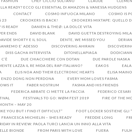
S FASHION
CHEF CICCIO SULTANO
CLAUDE
CLEMEN
LA READY? ECCO GLI ESSENTIAL DI AMAZON & VANESSA HUDGENS
CONTACT
COSMO INFUOCA MILANO
COSMO IS 
S 23
CROOKERS IS BACK!
CROOKERS MIXTAPE: QUELLO 
V IS READY
DANIEN & THEØ: LA DOLCE VITA
VER ENDS
DAVID BLANK
DAVID GUETTA DESTROYING MIL
DAVIDE SHORTY E IL SOUL
DENTE, WE MISSED YOU
DERIA
 SANREMO E’ ADESSO
DISCOVERING AHIRAIN
DISCOVERIN
DISS GACHA INTERVISTA
DITONELLAPIAGA
DODICIANN
 C’È
DUE CHIACCHIERE CON DOTAN
DUE PAROLE NASKA
MENTE LAZZA IL RE MIDA DEL RAP ITALIANO?
EAKOS
EALA
A
ELIS NOA AND THEIR ELECTRONIC HEARTS
ELISA MAIN
ENZO DONG NON PERDONA
EVERY MOM LOVES FASMA
OWS IT
FABER NOSTRUM
FASMA AND HIS FRIENDS
FEDERICA ABBATE CI METTE LA FACCIA
FEDERICO CESARI
TIVAL
FESTIVALS TO GO: WØM FEST 2019
FIRE OF THE MO
 MONTH – MAY 20
KE YOU BUT I FIND IT DIFFICULT”
FOOT LOCKER SOSTIENE GLI 
FRANCESCA MICHIELIN – SHES READY
FREDDIE LONG
FR
RIDAY IN REVIEW: PAOLA TURCI LANCIA UN INNO ALLA VITA
DELLE BIONDE
FROM PARIS WITH LOVE
FUERA
FULM