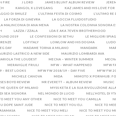
ON FIRE
J LORD
JAMES BLUNT ALBUM REVIEW
JERE
CH
KANGOL X LOVEGANG
KAZ JAMES AND HIS LOVE FOR
GGIO DI SMILEZ
L’ULTIMA FESTA DI COSMO
L’ULTIMO RE
LA FORZA DI GINEVRA
LA GOCCIA FLUIDOSTUDIO
LA MALINCONIA DI ANA MENA
LA NOSTRA COLONNA SONORA EST
SH
LAZZA / ZZALA
LDA E AKA 7EVEN BROTHERHOOD
SOUND 2019
LE CONFESSIONI DI SETHU
LE MIGLIORI SPIA
IRENZE
LOFITALY
LOWLOW AND HIS DOGMA
LUDO
EG DAY
MADAME TORNA A MILANO
MANDARK
MAR
URIZIO LASTRICO A NEW SIDE
MAURIZIO LOMBARDI AVA
ARIOLA THE LOUDEST
MECNA – WINTER SUMMER
MECNA
MERAVIGLIE FRIULI
MFW – WHAT HAPPENED
MFW FA
9 – BEST LOOKS
MFW FW 2018/19 – DAY FIVE
MFW FW 20
S
MICHELE CANOVA
MIDA
MIMOTO X PORNHUB: FO
SES BOYD REVIEW
MR EVERETT – ALBUM REVIEW
MUSIC
 THE QUEEN OF MILANO
MYSS KETA E LA SUA RIVOLUZIONE ALL
DI SEA SIGNORA
NEL MONDO DI LUCIO
NELL’HOTEL DI Y
 TO MEET YOU ANY OTHER
NICE TO MEET YOU CAMILLA
N
OU DOPE SAINT JUDE
NICE TO MEET YOU ELI.
NICE TO ME
MASAMASA
NICE TO MEET YOU MELI
NICE TO MEET YOU M