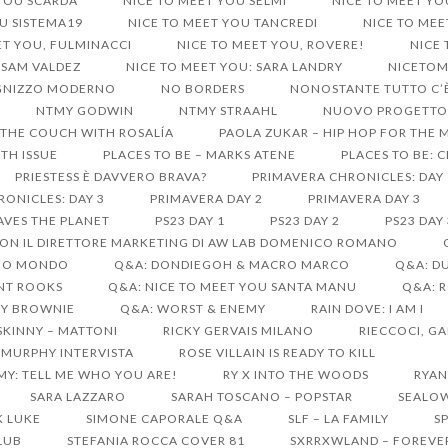
 YOU SCARDA
NICE TO MEET YOU SELMI
NICE TO MEET YO
U SISTEMA19
NICE TO MEET YOU TANCREDI
NICE TO ME
ET YOU, FULMINACCI
NICE TO MEET YOU, ROVERE!
NICE
 SAM VALDEZ
NICE TO MEET YOU: SARA LANDRY
NICETO
UGNIZZO MODERNO
NO BORDERS
NONOSTANTE TUTTO C’È
NTMY GODWIN
NTMY STRAAHL
NUOVO PROGETTO 
THE COUCH WITH ROSALÍA
PAOLA ZUKAR – HIP HOP FOR THE 
TH ISSUE
PLACES TO BE – MARKS ATENE
PLACES TO BE: 
PRIESTESS È DAVVERO BRAVA?
PRIMAVERA CHRONICLES: DAY 
ONICLES: DAY 3
PRIMAVERA DAY 2
PRIMAVERA DAY 3
AVES THE PLANET
PS23 DAY 1
PS23 DAY 2
PS23 DAY 
ON IL DIRETTORE MARKETING DI AW LAB DOMENICO ROMANO
SUO MONDO
Q&A: DONDIEGOH & MACRO MARCO
Q&A: D
ANT ROOKS
Q&A: NICE TO MEET YOU SANTA MANU
Q&A: 
EY BROWNIE
Q&A: WORST & ENEMY
RAIN DOVE: I AM I
SKINNY – MATTONI
RICKY GERVAIS MILANO
RIECCOCI, GA
 MURPHY INTERVISTA
ROSE VILLAIN IS READY TO KILL
MY: TELL ME WHO YOU ARE!
RY X INTO THE WOODS
RYAN
SARA LAZZARO
SARAH TOSCANO – POPSTAR
SEALO
K LUKE
SIMONE CAPORALE Q&A
SLF – LA FAMILY
S
CLUB
STEFANIA ROCCA COVER 81
SXRRXWLAND – FOREVE