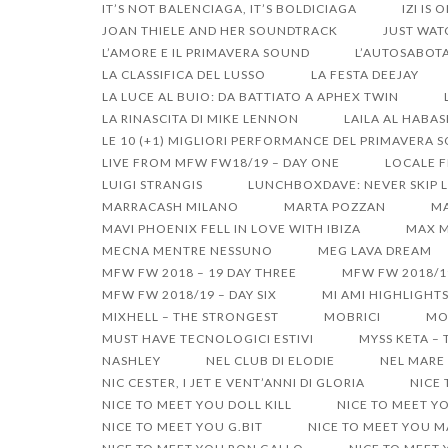
IT’S NOT BALENCIAGA, IT’S BOLDICIAGA
IZI IS 
JOAN THIELE AND HER SOUNDTRACK
JUST WAT
L’AMORE E IL PRIMAVERA SOUND
L’AUTOSABOTA
LA CLASSIFICA DEL LUSSO
LA FESTA DEEJAY
LA LUCE AL BUIO: DA BATTIATO A APHEX TWIN
LA RINASCITA DI MIKE LENNON
LAILA AL HABA
LE 10 (+1) MIGLIORI PERFORMANCE DEL PRIMAVERA 
LIVE FROM MFW FW18/19 – DAY ONE
LOCALE F
LUIGI STRANGIS
LUNCHBOXDAVE: NEVER SKIP L
MARRACASH MILANO
MARTA POZZAN
MA
MAVI PHOENIX FELL IN LOVE WITH IBIZA
MAX M
MECNA MENTRE NESSUNO
MEG LAVA DREAM
MFW FW 2018 – 19 DAY THREE
MFW FW 2018/1
MFW FW 2018/19 – DAY SIX
MI AMI HIGHLIGHT
MIXHELL – THE STRONGEST
MOBRICI
MO
MUST HAVE TECNOLOGICI ESTIVI
MYSS KETA –
NASHLEY
NEL CLUB DI ELODIE
NEL MARE 
NIC CESTER, I JET E VENT’ANNI DI GLORIA
NICE
NICE TO MEET YOU DOLL KILL
NICE TO MEET Y
NICE TO MEET YOU G.BIT
NICE TO MEET YOU 