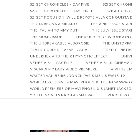
SZIGET CHRONICLES – DAY FIVE
SZIGET CHRONI
SZIGET CHRONICLES – DAY THREE
SZIGET CHRO
SZIGET FOCUS ON: WILLIE PEYOTE ALLA CONQUISTA 
TEDUA REGNA A MILANO
THE APRIL ISSUE STA
THE ITALIAN TOMMY KUTI
THE JULY ISSUE ST
THE MUSIC ISSUE
THE REBIRTH OF WRONGON
THE UNBREAKABLE ALBOROSIE
THE UNSTOPPA
TRA I RICORDI DI RAFAEL CAGALI
TREDICI PIET
UNDERHER AND THEIR HYPNOTIC EFFECT
UNIV
VENEZIA 81 – PAGELLE
VENEZIA 81, IL CINEM
VISCARDI MY LADY VIDEO PREMIERE
VIVI INSIE
WALTER VAN BEIRENDONCK PARIS MEN’S FW18-19
WORLD EXCLUSIVE – MAVI PHOENIX: THE NEW SWAG
WORLD PREMIERE OF MAVI PHOENIX’S JANET JACKSO
YOUTH NOVELS NICOLAS MAUPAS
ZUCCHERO