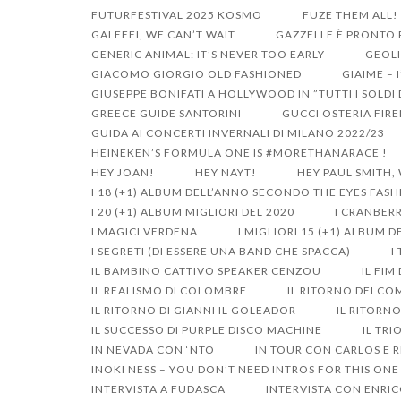
FUTURFESTIVAL 2025 KOSMO
FUZE THEM ALL!
GALEFFI, WE CAN’T WAIT
GAZZELLE È PRONTO P
GENERIC ANIMAL: IT’S NEVER TOO EARLY
GEOLI
GIACOMO GIORGIO OLD FASHIONED
GIAIME – 
GIUSEPPE BONIFATI A HOLLYWOOD IN ”TUTTI I SOLD
GREECE GUIDE SANTORINI
GUCCI OSTERIA FIR
GUIDA AI CONCERTI INVERNALI DI MILANO 2022/23
HEINEKEN’S FORMULA ONE IS #MORETHANARACE !
HEY JOAN!
HEY NAYT!
HEY PAUL SMITH,
I 18 (+1) ALBUM DELL’ANNO SECONDO THE EYES FAS
I 20 (+1) ALBUM MIGLIORI DEL 2020
I CRANBERR
I MAGICI VERDENA
I MIGLIORI 15 (+1) ALBUM 
I SEGRETI (DI ESSERE UNA BAND CHE SPACCA)
I
IL BAMBINO CATTIVO SPEAKER CENZOU
IL FIM
IL REALISMO DI COLOMBRE
IL RITORNO DEI CO
IL RITORNO DI GIANNI IL GOLEADOR
IL RITORN
IL SUCCESSO DI PURPLE DISCO MACHINE
IL TRI
IN NEVADA CON ‘NTO
IN TOUR CON CARLOS E R
INOKI NESS – YOU DON’T NEED INTROS FOR THIS ONE
INTERVISTA A FUDASCA
INTERVISTA CON ENRIC