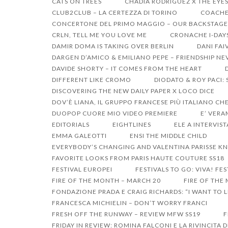
CATS ON TREES
CHADIA RODRIGUEZ X THE EYE
CLUB2CLUB – LA CERTEZZA DI TORINO
COACHEL
CONCERTONE DEL PRIMO MAGGIO – OUR BACKSTAGE
CRLN, TELL ME YOU LOVE ME
CRONACHE I-DAY
DAMIR DOMA IS TAKING OVER BERLIN
DANI FAI
DARGEN D’AMICO & EMILIANO PEPE – FRIENDSHIP NE
DAVIDE SHORTY – IT COMES FROM THE HEART
DIFFERENT LIKE CROMO
DIODATO & ROY PACI:
DISCOVERING THE NEW DAILY PAPER X LOCO DICE
DOV’È LIANA, IL GRUPPO FRANCESE PIÙ ITALIANO CHE
DUOPOP CUORE MIO VIDEO PREMIERE
E’ VERA
EDITORIALS
EIGHTLINES
ELE A INTERVIST
EMMA GALEOTTI
ENSI THE MIDDLE CHILD
EVERYBODY’S CHANGING AND VALENTINA PARISSE KN
FAVORITE LOOKS FROM PARIS HAUTE COUTURE SS18
FESTIVAL EUROPEI
FESTIVALS TO GO: VIVA! FES
FIRE OF THE MONTH – MARCH 20
FIRE OF THE
FONDAZIONE PRADA E CRAIG RICHARDS: “I WANT TO LI
FRANCESCA MICHIELIN – DON’T WORRY FRANCI
FRESH OFF THE RUNWAY – REVIEW MFW SS19
F
FRIDAY IN REVIEW: ROMINA FALCONI E LA RIVINCITA 