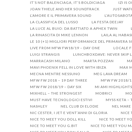
IT’S NOT BALENCIAGA, IT’S BOLDICIAGA
IZI IS 
JOAN THIELE AND HER SOUNDTRACK
JUST WAT
L’AMORE E IL PRIMAVERA SOUND
L’AUTOSABOTA
LA CLASSIFICA DEL LUSSO
LA FESTA DEEJAY
LA LUCE AL BUIO: DA BATTIATO A APHEX TWIN
LA RINASCITA DI MIKE LENNON
LAILA AL HABA
LE 10 (+1) MIGLIORI PERFORMANCE DEL PRIMAVERA 
LIVE FROM MFW FW18/19 – DAY ONE
LOCALE F
LUIGI STRANGIS
LUNCHBOXDAVE: NEVER SKIP L
MARRACASH MILANO
MARTA POZZAN
MA
MAVI PHOENIX FELL IN LOVE WITH IBIZA
MAX M
MECNA MENTRE NESSUNO
MEG LAVA DREAM
MFW FW 2018 – 19 DAY THREE
MFW FW 2018/1
MFW FW 2018/19 – DAY SIX
MI AMI HIGHLIGHT
MIXHELL – THE STRONGEST
MOBRICI
MO
MUST HAVE TECNOLOGICI ESTIVI
MYSS KETA –
NASHLEY
NEL CLUB DI ELODIE
NEL MARE 
NIC CESTER, I JET E VENT’ANNI DI GLORIA
NICE
NICE TO MEET YOU DOLL KILL
NICE TO MEET Y
NICE TO MEET YOU G.BIT
NICE TO MEET YOU 