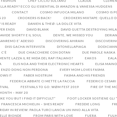
S FASHION
CHEF CICCIO SULTANO
CLAUDE
CLEMEN
LA READY? ECCO GLI ESSENTIAL DI AMAZON & VANESSA HUDGENS
CONTACT
COSMO INFUOCA MILANO
COSMO IS 
S 23
CROOKERS IS BACK!
CROOKERS MIXTAPE: QUELLO 
V IS READY
DANIEN & THEØ: LA DOLCE VITA
VER ENDS
DAVID BLANK
DAVID GUETTA DESTROYING MIL
DAVIDE SHORTY E IL SOUL
DENTE, WE MISSED YOU
DERIA
 SANREMO E’ ADESSO
DISCOVERING AHIRAIN
DISCOVERIN
DISS GACHA INTERVISTA
DITONELLAPIAGA
DODICIANN
 C’È
DUE CHIACCHIERE CON DOTAN
DUE PAROLE NASKA
MENTE LAZZA IL RE MIDA DEL RAP ITALIANO?
EAKOS
EALA
A
ELIS NOA AND THEIR ELECTRONIC HEARTS
ELISA MAIN
ENZO DONG NON PERDONA
EVERY MOM LOVES FASMA
OWS IT
FABER NOSTRUM
FASMA AND HIS FRIENDS
FEDERICA ABBATE CI METTE LA FACCIA
FEDERICO CESARI
TIVAL
FESTIVALS TO GO: WØM FEST 2019
FIRE OF THE MO
 MONTH – MAY 20
KE YOU BUT I FIND IT DIFFICULT”
FOOT LOCKER SOSTIENE GLI 
FRANCESCA MICHIELIN – SHES READY
FREDDIE LONG
FR
RIDAY IN REVIEW: PAOLA TURCI LANCIA UN INNO ALLA VITA
DELLE BIONDE
FROM PARIS WITH LOVE
FUERA
FULM