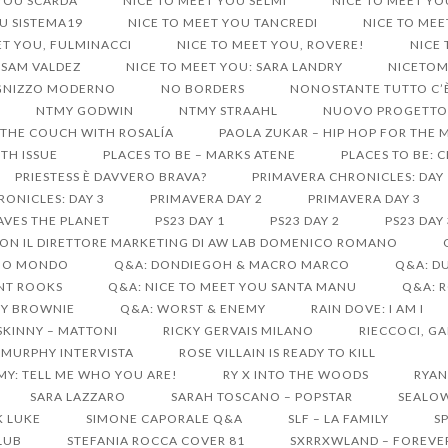
 YOU SCARDA
NICE TO MEET YOU SELMI
NICE TO MEET YO
U SISTEMA19
NICE TO MEET YOU TANCREDI
NICE TO ME
ET YOU, FULMINACCI
NICE TO MEET YOU, ROVERE!
NICE
 SAM VALDEZ
NICE TO MEET YOU: SARA LANDRY
NICETO
UGNIZZO MODERNO
NO BORDERS
NONOSTANTE TUTTO C’È
NTMY GODWIN
NTMY STRAAHL
NUOVO PROGETTO 
THE COUCH WITH ROSALÍA
PAOLA ZUKAR – HIP HOP FOR THE 
TH ISSUE
PLACES TO BE – MARKS ATENE
PLACES TO BE: 
PRIESTESS È DAVVERO BRAVA?
PRIMAVERA CHRONICLES: DAY 
ONICLES: DAY 3
PRIMAVERA DAY 2
PRIMAVERA DAY 3
AVES THE PLANET
PS23 DAY 1
PS23 DAY 2
PS23 DAY 
ON IL DIRETTORE MARKETING DI AW LAB DOMENICO ROMANO
SUO MONDO
Q&A: DONDIEGOH & MACRO MARCO
Q&A: D
ANT ROOKS
Q&A: NICE TO MEET YOU SANTA MANU
Q&A: 
EY BROWNIE
Q&A: WORST & ENEMY
RAIN DOVE: I AM I
SKINNY – MATTONI
RICKY GERVAIS MILANO
RIECCOCI, GA
 MURPHY INTERVISTA
ROSE VILLAIN IS READY TO KILL
MY: TELL ME WHO YOU ARE!
RY X INTO THE WOODS
RYAN
SARA LAZZARO
SARAH TOSCANO – POPSTAR
SEALO
K LUKE
SIMONE CAPORALE Q&A
SLF – LA FAMILY
S
CLUB
STEFANIA ROCCA COVER 81
SXRRXWLAND – FOREVE