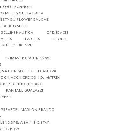
U SID TIPTON
ET YOU TECHNOIR
 TO MEET YOU, TACØMA
MEETYOU FLOWEROVLOVE
 JACK JASELLI
BELLINI NAUTICA
OFENBACH
MASSES
PARTIES
PEOPLE
CESTELLO FIRENZE
1
PRIMAVERA SOUND 2025
3
Q&A CON MATTEO E I CANOVA
UE CHIACCHIERE CON DJ MATRIX
ROBERTA FINOCCHIARO
RAPHAEL GUALAZZI
LEFFI!
 PREVEDEL MARLON BRANDO
W
PLENDORE: A SHINING STAR
R SORROW