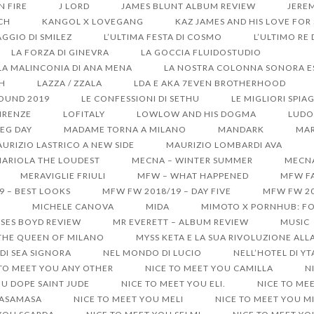
ON FIRE
J LORD
JAMES BLUNT ALBUM REVIEW
JERE
CH
KANGOL X LOVEGANG
KAZ JAMES AND HIS LOVE FOR
GGIO DI SMILEZ
L’ULTIMA FESTA DI COSMO
L’ULTIMO RE
LA FORZA DI GINEVRA
LA GOCCIA FLUIDOSTUDIO
LA MALINCONIA DI ANA MENA
LA NOSTRA COLONNA SONORA EST
SH
LAZZA / ZZALA
LDA E AKA 7EVEN BROTHERHOOD
SOUND 2019
LE CONFESSIONI DI SETHU
LE MIGLIORI SPIA
IRENZE
LOFITALY
LOWLOW AND HIS DOGMA
LUDO
EG DAY
MADAME TORNA A MILANO
MANDARK
MAR
URIZIO LASTRICO A NEW SIDE
MAURIZIO LOMBARDI AVA
ARIOLA THE LOUDEST
MECNA – WINTER SUMMER
MECNA
MERAVIGLIE FRIULI
MFW – WHAT HAPPENED
MFW FA
9 – BEST LOOKS
MFW FW 2018/19 – DAY FIVE
MFW FW 20
S
MICHELE CANOVA
MIDA
MIMOTO X PORNHUB: FO
SES BOYD REVIEW
MR EVERETT – ALBUM REVIEW
MUSIC
 THE QUEEN OF MILANO
MYSS KETA E LA SUA RIVOLUZIONE ALL
DI SEA SIGNORA
NEL MONDO DI LUCIO
NELL’HOTEL DI Y
 TO MEET YOU ANY OTHER
NICE TO MEET YOU CAMILLA
N
OU DOPE SAINT JUDE
NICE TO MEET YOU ELI.
NICE TO ME
MASAMASA
NICE TO MEET YOU MELI
NICE TO MEET YOU M