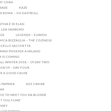
MY CHAN
 SADE
KAZE
 DI ROMA – OG EASTBULL
IVA È DI ELASI
LDA SANREMO
GGE
LEGENDS – EGREEN
VICA BIZZAGLIA – THE COZINESS
CELLO SACCHETTA
MAVI PHOENIX A MILANO
 IS COMING
LL WINTER 2018 – 19 DAY TWO
18/19 – DAY FOUR
R A GOOD CAUSE
A PAPRIKA
N25 CAVIAR
TAM
ICE TO MEET YOU DA BLONDE
ET YOU FUME’
ISSEY