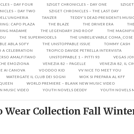
CLES – DAY FOUR
SZIGET CHRONICLES – DAY ONE
SZIGET
NICLES – DAY TWO
SZIGET CHRONICLES – THE LAST DAY
DELL’UNGHERIA
TANZER
TEDDY’S DEAD PRESIDENTS MUSI
RRING: CAPO PLAZA
THE BLAZE
THE DRIVER ERA
THE
ARRING MADAME
THE LEGENDARY 2ND ROOF
THE MAGNIFIC
YOU
THE SUPERMODELS
THE UNBELIEVABLE COMA_COSE
BLE ABLA SOFY
THE UNSTOPPABLE ISSUE
TOMMY CASH
RO A CELEBRATION
TROPICO DAVIDE PETRELLA INTERVISTA
ERSO AMALFITANO
UNSTOPPABLE 1 – PITTI 93
VEGAS JO
A CHE EMOZIONA
VENEZIA 82 – PAGELLE
VENEZIA 82, IL 
ME AI CANOVA
VOODOO KID
VV NICE TO MEET YOU
WATERGATE IL CLUB DEI SOGNI
WOK SI PREPARA AL KFF
 QUEEN
WORLD PREMIERE – BLANK NEW MUSIC VIDEO
N MUSIC VIDEO
YOUTH NOVELS DEDDY
YOUTH NOVELS 
 Wear Collection Fall Winte