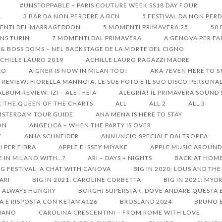
#UNSTOPPABLE – PARIS COUTURE WEEK SS18 DAY FOUR
1
3 BAR DA NON PERDERE A BCN
5 FESTIVAL DA NON PER
ENTI DEL MARRAGEDDON
5 MOMENTI PRIMAVERA 25
50 
ONS TURIN
7 MOMENTI DAL PRIMAVERA
A GENOVA PER FA
 & BOSS DOMS – NEL BACKSTAGE DE LA MORTE DEL CIGNO
CHILLE LAURO 2019
ACHILLE LAURO RAGAZZI MADRE
LO
AIGNER IS NOW IN MILAN TOO!
AKA 7EVEN HERE TO S
REVIEW: FIORELLA MANNOIA, LE SUE FOTO E IL SUO DISCO PERSONA
ALBUM REVIEW: IZI – ALETHEIA
ALEGRÍA! IL PRIMAVERA SOUND
: THE QUEEN OF THE CHARTS
ALL
ALL 2
ALL 3
STERDAM TOUR GUIDE
ANA MENA IS HERE TO STAY
ON
ANGELICA – WHEN THE PARTY IS OVER
’
ANJA SCHNEIDER
ANNUNCIO SPECIALE DAI TROPEA
I PER FIBRA
APPLE E ISSEY MIYAKE
APPLE MUSIC AROUND 
E IN MILANO WITH…?
ARI – DAYS + NIGHTS
BACK AT HOME
G FESTIVAL: A CHAT WITH CANOVA
BIG IN 2020: LOUS AND TH
SARI
BIG IN 2021: CAROLINE CORBETTA
BIG IN 2021: MY
S ALWAYS HUNGRY
BORGHI SUPERSTAR: DOVE ANDARE QUESTA 
A E RISPOSTA CON KETAMA126
BROSLAND 2024
BRUNO B
LIANO
CAROLINA CRESCENTINI – FROM ROME WITH LOVE