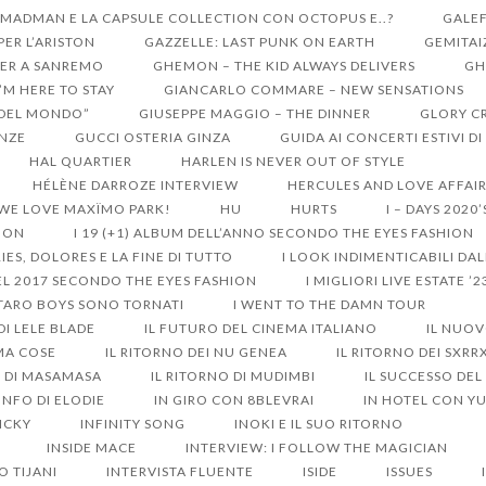
 MADMAN E LA CAPSULE COLLECTION CON OCTOPUS E..?
GALEF
ER L’ARISTON
GAZZELLE: LAST PUNK ON EARTH
GEMITAI
ER A SANREMO
GHEMON – THE KID ALWAYS DELIVERS
GH
I’M HERE TO STAY
GIANCARLO COMMARE – NEW SENSATIONS
I DEL MONDO”
GIUSEPPE MAGGIO – THE DINNER
GLORY C
ENZE
GUCCI OSTERIA GINZA
GUIDA AI CONCERTI ESTIVI D
HAL QUARTIER
HARLEN IS NEVER OUT OF STYLE
HÉLÈNE DARROZE INTERVIEW
HERCULES AND LOVE AFFAI
 WE LOVE MAXÏMO PARK!
HU
HURTS
I – DAYS 2020
HION
I 19 (+1) ALBUM DELL’ANNO SECONDO THE EYES FASHION
IES, DOLORES E LA FINE DI TUTTO
I LOOK INDIMENTICABILI DA
DEL 2017 SECONDO THE EYES FASHION
I MIGLIORI LIVE ESTATE ’2
 TARO BOYS SONO TORNATI
I WENT TO THE DAMN TOUR
 DI LELE BLADE
IL FUTURO DEL CINEMA ITALIANO
IL NUO
MA COSE
IL RITORNO DEI NU GENEA
IL RITORNO DEI SXR
O DI MASAMASA
IL RITORNO DI MUDIMBI
IL SUCCESSO DEL
ONFO DI ELODIE
IN GIRO CON 8BLEVRAI
IN HOTEL CON Y
ICKY
INFINITY SONG
INOKI E IL SUO RITORNO
INSIDE MACE
INTERVIEW: I FOLLOW THE MAGICIAN
O TIJANI
INTERVISTA FLUENTE
ISIDE
ISSUES