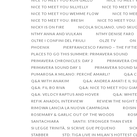
NICE TO MEET YOU RON GALLO
NICE TO MEET
NICE TO MEET YOU SILLYELLY
NICE TO MEET YO
NICE TO MEET YOU WEMME FLOW
NICE TO ME
NICE TO MEET YOU: BRESH
NICE TO MEET YOU:
NICKY IS ON FIRE
NICOLA SICILIANO, UNO SK
NTMY ANNA AND VULKAN
NTMY DENISE FARO
OLTRE I CONFINI DEL FRIULI
OLZE TV
ON 
PHOENIX
PIERFRANCESCO FAVINO – THE FIFTIE
PLACES TO GO THIS SUMMER: PRIMAVERA SOUND
PRIMAVERA CHRONICLES: DAY 2
PRIMAVERA CHR
PRIMAVERA SOUND DAY 1
PRIMAVERA SOUND S
PUMAROSA A MILANO: PERCHÉ AMARLI?
Q&A C
Q&A WITH ANAKIM
Q&A: ANDREA AMATI E IL 
Q&A: FIL BO RIVA
Q&A: NICE TO MEET YOU GI
Q&A: VELOCY RAPTUS AND HOVER
Q&A: WHIT
REFIK ANADOL INTERVIEW
REVIEW THE NIGHT 
RIMOWA LANCIA LA NUOVA CAMPAGNA
ROISIN
ROSEMARY & GARLIC OUT OF THE WOODS
ROS
SANTACHIARA
SANTII: STRONGER THAN EVER
SI LEGGE TRINITÀ, SI SCRIVE GUE PEQUENO
SIC
STABBER
STD: TIGA LIVE IN MILAN’S HOTTEST 