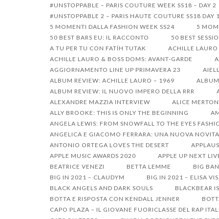
Passa
#UNSTOPPABLE – PARIS COUTURE WEEK SS18 – DAY 2
#UNSTOPPABLE 2 – PARIS HAUTE COUTURE SS18 DAY 
al
5 MOMENTI DALLA FASHION WEEK SS24
5 MOM
contenuto
50 BEST BARS EU: IL RACCONTO
50 BEST SESSI
A TU PER TU CON FATÍH TUTAK
ACHILLE LAURO
ACHILLE LAURO & BOSS DOMS: AVANT-GARDE
A
AGGIORNAMENTO LINE UP PRIMAVERA 23
AIEL
ALBUM REVIEW: ACHILLE LAURO – 1969
ALBUM 
ALBUM REVIEW: IL NUOVO IMPERO DELLA RRR
ALEXANDRE MAZZIA INTERVIEW
ALICE MERTON
ALLY BROOKE: THIS IS ONLY THE BEGINNING
AM
ANGELA LEWIS: FROM SNOWFALL TO THE EYES FASHI
ANGELICA E GIACOMO FERRARA: UNA NUOVA NOVITA
ANTONIO ORTEGA LOVES THE DESERT
APPLAUS
APPLE MUSIC AWARDS 2020
APPLE UP NEXT LIV
BEATRICE VENEZI
BETTA LEMME
BIG BAN
BIG IN 2021 – CLAUDYM
BIG IN 2021 – ELISA VI
BLACK ANGELS AND DARK SOULS
BLACKBEAR I
BOTTA E RISPOSTA CON KENDALL JENNER
BOTT
CAPO PLAZA – IL GIOVANE FUORICLASSE DEL RAP ITA