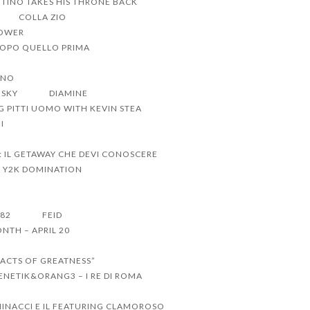
TINO TAKES HIS THRONE BACK
COLLA ZIO
POWER
DOPO QUELLO PRIMA
ANO
NSKY
DIAMINE
G PITTI UOMO WITH KEVIN STEA
I
: IL GETAWAY CHE DEVI CONOSCERE
O Y2K DOMINATION
 82
FEID
NTH – APRIL 20
“ACTS OF GREATNESS”
ENETIK&ORANG3 – I RE DI ROMA
INACCI E IL FEATURING CLAMOROSO