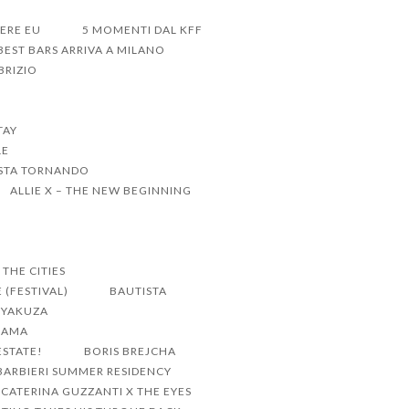
DERE EU
5 MOMENTI DAL KFF
BEST BARS ARRIVA A MILANO
BRIZIO
TAY
LE
 STA TORNANDO
ALLIE X – THE NEW BEGINNING
THE CITIES
 (FESTIVAL)
BAUTISTA
E YAKUZA
DRAMA
ESTATE!
BORIS BREJCHA
ARBIERI SUMMER RESIDENCY
CATERINA GUZZANTI X THE EYES