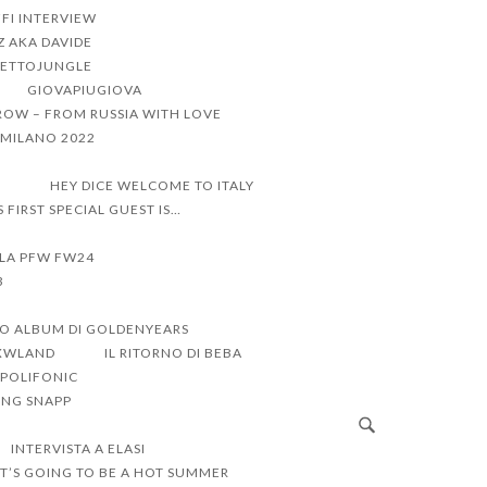
FI INTERVIEW
Z AKA DAVIDE
ETTOJUNGLE
GIOVAPIUGIOVA
ROW – FROM RUSSIA WITH LOVE
I MILANO 2022
R
HEY DICE WELCOME TO ITALY
’S FIRST SPECIAL GUEST IS…
LLA PFW FW24
3
VO ALBUM DI GOLDENYEARS
RXWLAND
IL RITORNO DI BEBA
 POLIFONIC
UNG SNAPP
INTERVISTA A ELASI
IT’S GOING TO BE A HOT SUMMER