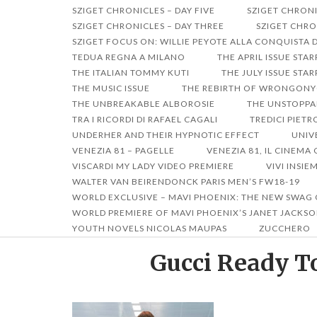
SZIGET CHRONICLES – DAY FIVE
SZIGET CHRONI
SZIGET CHRONICLES – DAY THREE
SZIGET CHRO
SZIGET FOCUS ON: WILLIE PEYOTE ALLA CONQUISTA 
TEDUA REGNA A MILANO
THE APRIL ISSUE STA
THE ITALIAN TOMMY KUTI
THE JULY ISSUE ST
THE MUSIC ISSUE
THE REBIRTH OF WRONGON
THE UNBREAKABLE ALBOROSIE
THE UNSTOPPA
TRA I RICORDI DI RAFAEL CAGALI
TREDICI PIET
UNDERHER AND THEIR HYPNOTIC EFFECT
UNIV
VENEZIA 81 – PAGELLE
VENEZIA 81, IL CINEM
VISCARDI MY LADY VIDEO PREMIERE
VIVI INSIE
WALTER VAN BEIRENDONCK PARIS MEN’S FW18-19
WORLD EXCLUSIVE – MAVI PHOENIX: THE NEW SWAG
WORLD PREMIERE OF MAVI PHOENIX’S JANET JACKSO
YOUTH NOVELS NICOLAS MAUPAS
ZUCCHERO
Gucci Ready To