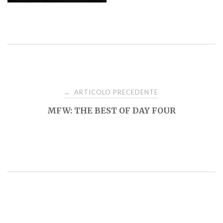
Navigazione
ARTICOLO PRECEDENTE
←
MFW: THE BEST OF DAY FOUR
articoli