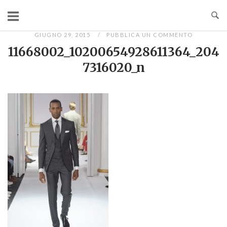
Passa
al
contenuto
GIUGNO 29, 2015
PUBBLICA UN COMMENTO
11668002_10200654928611364_204
7316020_n