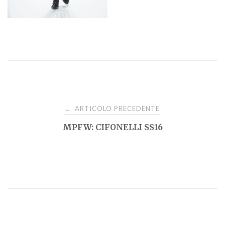
Navigazione
ARTICOLO PRECEDENTE
←
MPFW: CIFONELLI SS16
articoli