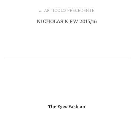
Navigazione
ARTICOLO PRECEDENTE
←
NICHOLAS K FW 2015/16
articoli
The Eyes Fashion