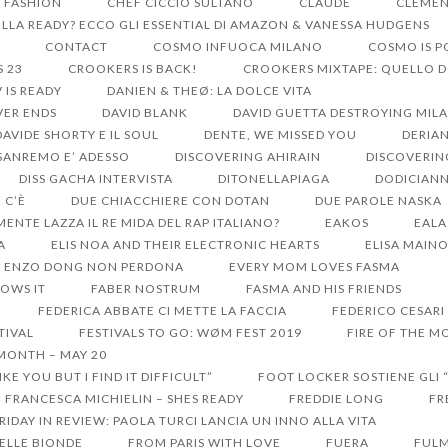
S FASHION
CHEF CICCIO SULTANO
CLAUDE
CLEMEN
LA READY? ECCO GLI ESSENTIAL DI AMAZON & VANESSA HUDGENS
CONTACT
COSMO INFUOCA MILANO
COSMO IS 
S 23
CROOKERS IS BACK!
CROOKERS MIXTAPE: QUELLO 
V IS READY
DANIEN & THEØ: LA DOLCE VITA
VER ENDS
DAVID BLANK
DAVID GUETTA DESTROYING MIL
DAVIDE SHORTY E IL SOUL
DENTE, WE MISSED YOU
DERIA
 SANREMO E’ ADESSO
DISCOVERING AHIRAIN
DISCOVERIN
DISS GACHA INTERVISTA
DITONELLAPIAGA
DODICIANN
 C’È
DUE CHIACCHIERE CON DOTAN
DUE PAROLE NASKA
MENTE LAZZA IL RE MIDA DEL RAP ITALIANO?
EAKOS
EALA
A
ELIS NOA AND THEIR ELECTRONIC HEARTS
ELISA MAIN
ENZO DONG NON PERDONA
EVERY MOM LOVES FASMA
OWS IT
FABER NOSTRUM
FASMA AND HIS FRIENDS
FEDERICA ABBATE CI METTE LA FACCIA
FEDERICO CESARI
TIVAL
FESTIVALS TO GO: WØM FEST 2019
FIRE OF THE MO
 MONTH – MAY 20
KE YOU BUT I FIND IT DIFFICULT”
FOOT LOCKER SOSTIENE GLI 
FRANCESCA MICHIELIN – SHES READY
FREDDIE LONG
FR
RIDAY IN REVIEW: PAOLA TURCI LANCIA UN INNO ALLA VITA
DELLE BIONDE
FROM PARIS WITH LOVE
FUERA
FULM