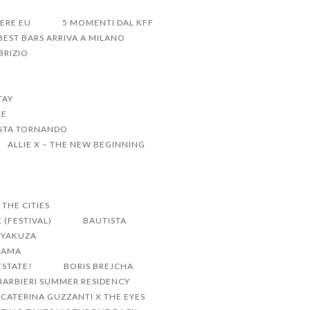
DERE EU
5 MOMENTI DAL KFF
BEST BARS ARRIVA A MILANO
BRIZIO
TAY
LE
 STA TORNANDO
ALLIE X – THE NEW BEGINNING
THE CITIES
 (FESTIVAL)
BAUTISTA
E YAKUZA
DRAMA
ESTATE!
BORIS BREJCHA
ARBIERI SUMMER RESIDENCY
CATERINA GUZZANTI X THE EYES