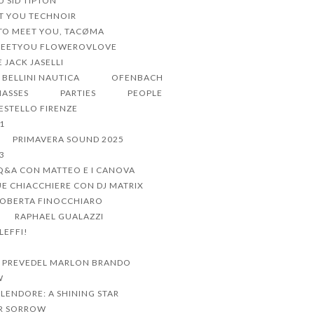
U SID TIPTON
ET YOU TECHNOIR
 TO MEET YOU, TACØMA
MEETYOU FLOWEROVLOVE
 JACK JASELLI
BELLINI NAUTICA
OFENBACH
MASSES
PARTIES
PEOPLE
CESTELLO FIRENZE
1
PRIMAVERA SOUND 2025
3
Q&A CON MATTEO E I CANOVA
UE CHIACCHIERE CON DJ MATRIX
ROBERTA FINOCCHIARO
RAPHAEL GUALAZZI
LEFFI!
 PREVEDEL MARLON BRANDO
W
PLENDORE: A SHINING STAR
R SORROW