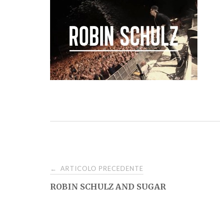
Navigazione
ARTICOLO PRECEDENTE
←
ROBIN SCHULZ AND SUGAR
articoli