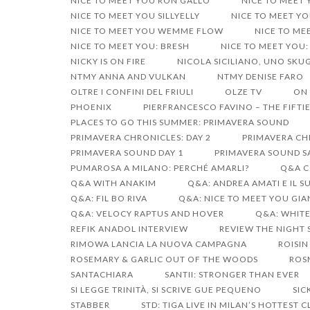
NICE TO MEET YOU RON GALLO
NICE TO MEET
NICE TO MEET YOU SILLYELLY
NICE TO MEET YO
NICE TO MEET YOU WEMME FLOW
NICE TO ME
NICE TO MEET YOU: BRESH
NICE TO MEET YOU:
NICKY IS ON FIRE
NICOLA SICILIANO, UNO SK
NTMY ANNA AND VULKAN
NTMY DENISE FARO
OLTRE I CONFINI DEL FRIULI
OLZE TV
ON 
PHOENIX
PIERFRANCESCO FAVINO – THE FIFTIE
PLACES TO GO THIS SUMMER: PRIMAVERA SOUND
PRIMAVERA CHRONICLES: DAY 2
PRIMAVERA CHR
PRIMAVERA SOUND DAY 1
PRIMAVERA SOUND S
PUMAROSA A MILANO: PERCHÉ AMARLI?
Q&A C
Q&A WITH ANAKIM
Q&A: ANDREA AMATI E IL 
Q&A: FIL BO RIVA
Q&A: NICE TO MEET YOU GI
Q&A: VELOCY RAPTUS AND HOVER
Q&A: WHIT
REFIK ANADOL INTERVIEW
REVIEW THE NIGHT 
RIMOWA LANCIA LA NUOVA CAMPAGNA
ROISIN
ROSEMARY & GARLIC OUT OF THE WOODS
ROS
SANTACHIARA
SANTII: STRONGER THAN EVER
SI LEGGE TRINITÀ, SI SCRIVE GUE PEQUENO
SIC
STABBER
STD: TIGA LIVE IN MILAN’S HOTTEST 