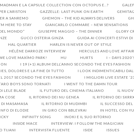
 MADMAN E LA CAPSULE COLLECTION CON OCTOPUS E..?
GALEF
ER L’ARISTON
GAZZELLE: LAST PUNK ON EARTH
GEMITAI
ER A SANREMO
GHEMON – THE KID ALWAYS DELIVERS
GH
I’M HERE TO STAY
GIANCARLO COMMARE – NEW SENSATIONS
I DEL MONDO”
GIUSEPPE MAGGIO – THE DINNER
GLORY C
ENZE
GUCCI OSTERIA GINZA
GUIDA AI CONCERTI ESTIVI D
HAL QUARTIER
HARLEN IS NEVER OUT OF STYLE
HÉLÈNE DARROZE INTERVIEW
HERCULES AND LOVE AFFAI
 WE LOVE MAXÏMO PARK!
HU
HURTS
I – DAYS 2020
HION
I 19 (+1) ALBUM DELL’ANNO SECONDO THE EYES FASHION
IES, DOLORES E LA FINE DI TUTTO
I LOOK INDIMENTICABILI DA
DEL 2017 SECONDO THE EYES FASHION
I MIGLIORI LIVE ESTATE ’2
 TARO BOYS SONO TORNATI
I WENT TO THE DAMN TOUR
 DI LELE BLADE
IL FUTURO DEL CINEMA ITALIANO
IL NUO
MA COSE
IL RITORNO DEI NU GENEA
IL RITORNO DEI SXR
O DI MASAMASA
IL RITORNO DI MUDIMBI
IL SUCCESSO DEL
ONFO DI ELODIE
IN GIRO CON 8BLEVRAI
IN HOTEL CON Y
ICKY
INFINITY SONG
INOKI E IL SUO RITORNO
INSIDE MACE
INTERVIEW: I FOLLOW THE MAGICIAN
O TIJANI
INTERVISTA FLUENTE
ISIDE
ISSUES