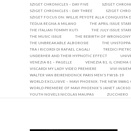
SZIGET CHRONICLES – DAY FIVE
SZIGET CHRONI
SZIGET CHRONICLES – DAY THREE
SZIGET CHRO
SZIGET FOCUS ON: WILLIE PEYOTE ALLA CONQUISTA 
TEDUA REGNA A MILANO
THE APRIL ISSUE STA
THE ITALIAN TOMMY KUTI
THE JULY ISSUE ST
THE MUSIC ISSUE
THE REBIRTH OF WRONGON
THE UNBREAKABLE ALBOROSIE
THE UNSTOPPA
TRA I RICORDI DI RAFAEL CAGALI
TREDICI PIET
UNDERHER AND THEIR HYPNOTIC EFFECT
UNIV
VENEZIA 81 – PAGELLE
VENEZIA 81, IL CINEM
VISCARDI MY LADY VIDEO PREMIERE
VIVI INSIE
WALTER VAN BEIRENDONCK PARIS MEN’S FW18-19
WORLD EXCLUSIVE – MAVI PHOENIX: THE NEW SWAG
WORLD PREMIERE OF MAVI PHOENIX’S JANET JACKSO
YOUTH NOVELS NICOLAS MAUPAS
ZUCCHERO