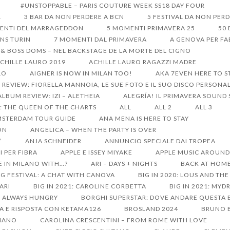
#UNSTOPPABLE – PARIS COUTURE WEEK SS18 DAY FOUR
1
3 BAR DA NON PERDERE A BCN
5 FESTIVAL DA NON PER
ENTI DEL MARRAGEDDON
5 MOMENTI PRIMAVERA 25
50 
ONS TURIN
7 MOMENTI DAL PRIMAVERA
A GENOVA PER FA
 & BOSS DOMS – NEL BACKSTAGE DE LA MORTE DEL CIGNO
CHILLE LAURO 2019
ACHILLE LAURO RAGAZZI MADRE
LO
AIGNER IS NOW IN MILAN TOO!
AKA 7EVEN HERE TO S
REVIEW: FIORELLA MANNOIA, LE SUE FOTO E IL SUO DISCO PERSONA
ALBUM REVIEW: IZI – ALETHEIA
ALEGRÍA! IL PRIMAVERA SOUND
: THE QUEEN OF THE CHARTS
ALL
ALL 2
ALL 3
STERDAM TOUR GUIDE
ANA MENA IS HERE TO STAY
ON
ANGELICA – WHEN THE PARTY IS OVER
’
ANJA SCHNEIDER
ANNUNCIO SPECIALE DAI TROPEA
I PER FIBRA
APPLE E ISSEY MIYAKE
APPLE MUSIC AROUND 
E IN MILANO WITH…?
ARI – DAYS + NIGHTS
BACK AT HOME
G FESTIVAL: A CHAT WITH CANOVA
BIG IN 2020: LOUS AND TH
SARI
BIG IN 2021: CAROLINE CORBETTA
BIG IN 2021: MY
S ALWAYS HUNGRY
BORGHI SUPERSTAR: DOVE ANDARE QUESTA 
A E RISPOSTA CON KETAMA126
BROSLAND 2024
BRUNO B
LIANO
CAROLINA CRESCENTINI – FROM ROME WITH LOVE