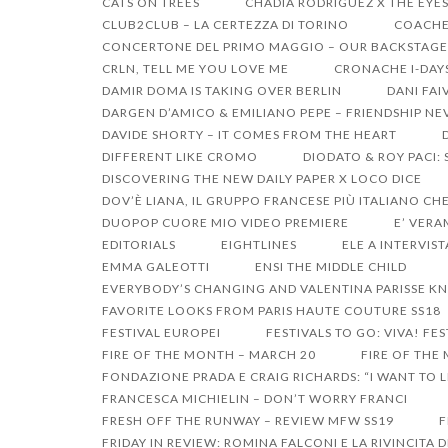
CATS ON TREES
CHADIA RODRIGUEZ X THE EYE
CLUB2CLUB – LA CERTEZZA DI TORINO
COACHEL
CONCERTONE DEL PRIMO MAGGIO – OUR BACKSTAGE
CRLN, TELL ME YOU LOVE ME
CRONACHE I-DAY
DAMIR DOMA IS TAKING OVER BERLIN
DANI FAI
DARGEN D’AMICO & EMILIANO PEPE – FRIENDSHIP NE
DAVIDE SHORTY – IT COMES FROM THE HEART
DIFFERENT LIKE CROMO
DIODATO & ROY PACI:
DISCOVERING THE NEW DAILY PAPER X LOCO DICE
DOV’È LIANA, IL GRUPPO FRANCESE PIÙ ITALIANO CHE
DUOPOP CUORE MIO VIDEO PREMIERE
E’ VERA
EDITORIALS
EIGHTLINES
ELE A INTERVIST
EMMA GALEOTTI
ENSI THE MIDDLE CHILD
EVERYBODY’S CHANGING AND VALENTINA PARISSE KN
FAVORITE LOOKS FROM PARIS HAUTE COUTURE SS18
FESTIVAL EUROPEI
FESTIVALS TO GO: VIVA! FES
FIRE OF THE MONTH – MARCH 20
FIRE OF THE
FONDAZIONE PRADA E CRAIG RICHARDS: “I WANT TO LI
FRANCESCA MICHIELIN – DON’T WORRY FRANCI
FRESH OFF THE RUNWAY – REVIEW MFW SS19
F
FRIDAY IN REVIEW: ROMINA FALCONI E LA RIVINCITA 