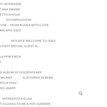
FI INTERVIEW
Z AKA DAVIDE
ETTOJUNGLE
GIOVAPIUGIOVA
ROW – FROM RUSSIA WITH LOVE
I MILANO 2022
R
HEY DICE WELCOME TO ITALY
’S FIRST SPECIAL GUEST IS…
LLA PFW FW24
3
VO ALBUM DI GOLDENYEARS
RXWLAND
IL RITORNO DI BEBA
 POLIFONIC
UNG SNAPP
INTERVISTA A ELASI
IT’S GOING TO BE A HOT SUMMER