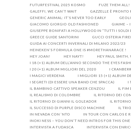
FUTURFESTIVAL 2025 KOSMO
FUZE THEM ALL!
GALEFFI, WE CAN’T WAIT
GAZZELLE È PRONTO P
GENERIC ANIMAL: IT’S NEVER TOO EARLY
GEOLI
GIACOMO GIORGIO OLD FASHIONED
GIAIME – 
GIUSEPPE BONIFATI A HOLLYWOOD IN ”TUTTI I SOLD
GREECE GUIDE SANTORINI
GUCCI OSTERIA FIR
GUIDA AI CONCERTI INVERNALI DI MILANO 2022/23
HEINEKEN’S FORMULA ONE IS #MORETHANARACE !
HEY JOAN!
HEY NAYT!
HEY PAUL SMITH,
I 18 (+1) ALBUM DELL’ANNO SECONDO THE EYES FAS
I 20 (+1) ALBUM MIGLIORI DEL 2020
I CRANBERR
I MAGICI VERDENA
I MIGLIORI 15 (+1) ALBUM 
I SEGRETI (DI ESSERE UNA BAND CHE SPACCA)
I
IL BAMBINO CATTIVO SPEAKER CENZOU
IL FIM
IL REALISMO DI COLOMBRE
IL RITORNO DEI CO
IL RITORNO DI GIANNI IL GOLEADOR
IL RITORN
IL SUCCESSO DI PURPLE DISCO MACHINE
IL TRI
IN NEVADA CON ‘NTO
IN TOUR CON CARLOS E R
INOKI NESS – YOU DON’T NEED INTROS FOR THIS ONE
INTERVISTA A FUDASCA
INTERVISTA CON ENRIC