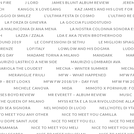
ON FIRE
J LORD
JAMES BLUNT ALBUM REVIEW
JERE
CH
KANGOL X LOVEGANG
KAZ JAMES AND HIS LOVE FOR
GGIO DI SMILEZ
L’ULTIMA FESTA DI COSMO
L’ULTIMO RE
LA FORZA DI GINEVRA
LA GOCCIA FLUIDOSTUDIO
LA MALINCONIA DI ANA MENA
LA NOSTRA COLONNA SONORA EST
SH
LAZZA / ZZALA
LDA E AKA 7EVEN BROTHERHOOD
SOUND 2019
LE CONFESSIONI DI SETHU
LE MIGLIORI SPIA
IRENZE
LOFITALY
LOWLOW AND HIS DOGMA
LUDO
EG DAY
MADAME TORNA A MILANO
MANDARK
MAR
URIZIO LASTRICO A NEW SIDE
MAURIZIO LOMBARDI AVA
ARIOLA THE LOUDEST
MECNA – WINTER SUMMER
MECNA
MERAVIGLIE FRIULI
MFW – WHAT HAPPENED
MFW FA
9 – BEST LOOKS
MFW FW 2018/19 – DAY FIVE
MFW FW 20
S
MICHELE CANOVA
MIDA
MIMOTO X PORNHUB: FO
SES BOYD REVIEW
MR EVERETT – ALBUM REVIEW
MUSIC
 THE QUEEN OF MILANO
MYSS KETA E LA SUA RIVOLUZIONE ALL
DI SEA SIGNORA
NEL MONDO DI LUCIO
NELL’HOTEL DI Y
 TO MEET YOU ANY OTHER
NICE TO MEET YOU CAMILLA
N
OU DOPE SAINT JUDE
NICE TO MEET YOU ELI.
NICE TO ME
MASAMASA
NICE TO MEET YOU MELI
NICE TO MEET YOU M