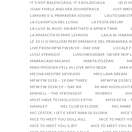
IT’S NOT BALENCIAGA, IT’S BOLDICIAGA
IZI IS 
JOAN THIELE AND HER SOUNDTRACK
JUST WAT
L’AMORE E IL PRIMAVERA SOUND
L’AUTOSABOTA
LA CLASSIFICA DEL LUSSO
LA FESTA DEEJAY
LA LUCE AL BUIO: DA BATTIATO A APHEX TWIN
LA RINASCITA DI MIKE LENNON
LAILA AL HABA
LE 10 (+1) MIGLIORI PERFORMANCE DEL PRIMAVERA 
LIVE FROM MFW FW18/19 – DAY ONE
LOCALE F
LUIGI STRANGIS
LUNCHBOXDAVE: NEVER SKIP L
MARRACASH MILANO
MARTA POZZAN
MA
MAVI PHOENIX FELL IN LOVE WITH IBIZA
MAX M
MECNA MENTRE NESSUNO
MEG LAVA DREAM
MFW FW 2018 – 19 DAY THREE
MFW FW 2018/1
MFW FW 2018/19 – DAY SIX
MI AMI HIGHLIGHT
MIXHELL – THE STRONGEST
MOBRICI
MO
MUST HAVE TECNOLOGICI ESTIVI
MYSS KETA –
NASHLEY
NEL CLUB DI ELODIE
NEL MARE 
NIC CESTER, I JET E VENT’ANNI DI GLORIA
NICE
NICE TO MEET YOU DOLL KILL
NICE TO MEET Y
NICE TO MEET YOU G.BIT
NICE TO MEET YOU 