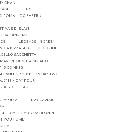
MY CHAN
 SADE
KAZE
 DI ROMA – OG EASTBULL
IVA È DI ELASI
LDA SANREMO
GGE
LEGENDS – EGREEN
VICA BIZZAGLIA – THE COZINESS
CELLO SACCHETTA
MAVI PHOENIX A MILANO
 IS COMING
LL WINTER 2018 – 19 DAY TWO
18/19 – DAY FOUR
R A GOOD CAUSE
A PAPRIKA
N25 CAVIAR
TAM
ICE TO MEET YOU DA BLONDE
ET YOU FUME’
ISSEY