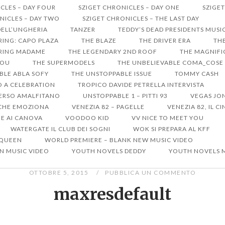
CLES – DAY FOUR
SZIGET CHRONICLES – DAY ONE
SZIGET
NICLES – DAY TWO
SZIGET CHRONICLES – THE LAST DAY
DELL’UNGHERIA
TANZER
TEDDY’S DEAD PRESIDENTS MUSI
RRING: CAPO PLAZA
THE BLAZE
THE DRIVER ERA
THE
ARRING MADAME
THE LEGENDARY 2ND ROOF
THE MAGNIFIC
YOU
THE SUPERMODELS
THE UNBELIEVABLE COMA_COSE
BLE ABLA SOFY
THE UNSTOPPABLE ISSUE
TOMMY CASH
RO A CELEBRATION
TROPICO DAVIDE PETRELLA INTERVISTA
ERSO AMALFITANO
UNSTOPPABLE 1 – PITTI 93
VEGAS JO
A CHE EMOZIONA
VENEZIA 82 – PAGELLE
VENEZIA 82, IL 
ME AI CANOVA
VOODOO KID
VV NICE TO MEET YOU
WATERGATE IL CLUB DEI SOGNI
WOK SI PREPARA AL KFF
 QUEEN
WORLD PREMIERE – BLANK NEW MUSIC VIDEO
N MUSIC VIDEO
YOUTH NOVELS DEDDY
YOUTH NOVELS 
OTTOBRE 5, 2015
PUBBLICA UN COMMENTO
maxresdefault