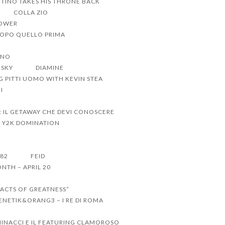
TINO TAKES HIS THRONE BACK
COLLA ZIO
POWER
DOPO QUELLO PRIMA
ANO
NSKY
DIAMINE
G PITTI UOMO WITH KEVIN STEA
I
: IL GETAWAY CHE DEVI CONOSCERE
O Y2K DOMINATION
 82
FEID
NTH – APRIL 20
“ACTS OF GREATNESS”
ENETIK&ORANG3 – I RE DI ROMA
INACCI E IL FEATURING CLAMOROSO