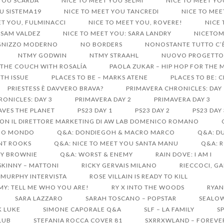
 YOU SCARDA
NICE TO MEET YOU SELMI
NICE TO MEET YO
U SISTEMA19
NICE TO MEET YOU TANCREDI
NICE TO ME
ET YOU, FULMINACCI
NICE TO MEET YOU, ROVERE!
NICE
 SAM VALDEZ
NICE TO MEET YOU: SARA LANDRY
NICETO
UGNIZZO MODERNO
NO BORDERS
NONOSTANTE TUTTO C’È
NTMY GODWIN
NTMY STRAAHL
NUOVO PROGETTO 
THE COUCH WITH ROSALÍA
PAOLA ZUKAR – HIP HOP FOR THE 
TH ISSUE
PLACES TO BE – MARKS ATENE
PLACES TO BE: 
PRIESTESS È DAVVERO BRAVA?
PRIMAVERA CHRONICLES: DAY 
ONICLES: DAY 3
PRIMAVERA DAY 2
PRIMAVERA DAY 3
AVES THE PLANET
PS23 DAY 1
PS23 DAY 2
PS23 DAY 
ON IL DIRETTORE MARKETING DI AW LAB DOMENICO ROMANO
SUO MONDO
Q&A: DONDIEGOH & MACRO MARCO
Q&A: D
ANT ROOKS
Q&A: NICE TO MEET YOU SANTA MANU
Q&A: 
EY BROWNIE
Q&A: WORST & ENEMY
RAIN DOVE: I AM I
SKINNY – MATTONI
RICKY GERVAIS MILANO
RIECCOCI, GA
 MURPHY INTERVISTA
ROSE VILLAIN IS READY TO KILL
MY: TELL ME WHO YOU ARE!
RY X INTO THE WOODS
RYAN
SARA LAZZARO
SARAH TOSCANO – POPSTAR
SEALO
K LUKE
SIMONE CAPORALE Q&A
SLF – LA FAMILY
S
CLUB
STEFANIA ROCCA COVER 81
SXRRXWLAND – FOREVE