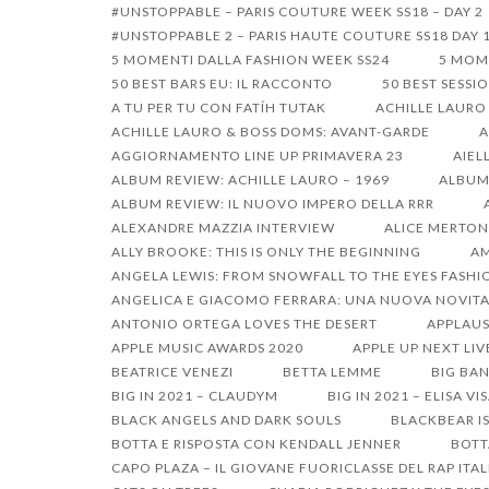
Passa
#UNSTOPPABLE – PARIS COUTURE WEEK SS18 – DAY 2
#UNSTOPPABLE 2 – PARIS HAUTE COUTURE SS18 DAY 
al
5 MOMENTI DALLA FASHION WEEK SS24
5 MOM
contenuto
50 BEST BARS EU: IL RACCONTO
50 BEST SESSI
A TU PER TU CON FATÍH TUTAK
ACHILLE LAURO
ACHILLE LAURO & BOSS DOMS: AVANT-GARDE
A
AGGIORNAMENTO LINE UP PRIMAVERA 23
AIEL
ALBUM REVIEW: ACHILLE LAURO – 1969
ALBUM 
ALBUM REVIEW: IL NUOVO IMPERO DELLA RRR
ALEXANDRE MAZZIA INTERVIEW
ALICE MERTON
ALLY BROOKE: THIS IS ONLY THE BEGINNING
AM
ANGELA LEWIS: FROM SNOWFALL TO THE EYES FASHI
ANGELICA E GIACOMO FERRARA: UNA NUOVA NOVITA
ANTONIO ORTEGA LOVES THE DESERT
APPLAUS
APPLE MUSIC AWARDS 2020
APPLE UP NEXT LIV
BEATRICE VENEZI
BETTA LEMME
BIG BAN
BIG IN 2021 – CLAUDYM
BIG IN 2021 – ELISA VI
BLACK ANGELS AND DARK SOULS
BLACKBEAR I
BOTTA E RISPOSTA CON KENDALL JENNER
BOTT
CAPO PLAZA – IL GIOVANE FUORICLASSE DEL RAP ITA