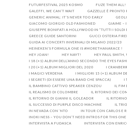
FUTURFESTIVAL 2025 KOSMO
FUZE THEM ALL!
GALEFFI, WE CAN’T WAIT
GAZZELLE È PRONTO P
GENERIC ANIMAL: IT’S NEVER TOO EARLY
GEOLI
GIACOMO GIORGIO OLD FASHIONED
GIAIME – 
GIUSEPPE BONIFATI A HOLLYWOOD IN ”TUTTI I SOLD
GREECE GUIDE SANTORINI
GUCCI OSTERIA FIR
GUIDA AI CONCERTI INVERNALI DI MILANO 2022/23
HEINEKEN’S FORMULA ONE IS #MORETHANARACE !
HEY JOAN!
HEY NAYT!
HEY PAUL SMITH,
I 18 (+1) ALBUM DELL’ANNO SECONDO THE EYES FAS
I 20 (+1) ALBUM MIGLIORI DEL 2020
I CRANBERR
I MAGICI VERDENA
I MIGLIORI 15 (+1) ALBUM 
I SEGRETI (DI ESSERE UNA BAND CHE SPACCA)
I
IL BAMBINO CATTIVO SPEAKER CENZOU
IL FIM
IL REALISMO DI COLOMBRE
IL RITORNO DEI CO
IL RITORNO DI GIANNI IL GOLEADOR
IL RITORN
IL SUCCESSO DI PURPLE DISCO MACHINE
IL TRI
IN NEVADA CON ‘NTO
IN TOUR CON CARLOS E R
INOKI NESS – YOU DON’T NEED INTROS FOR THIS ONE
INTERVISTA A FUDASCA
INTERVISTA CON ENRIC