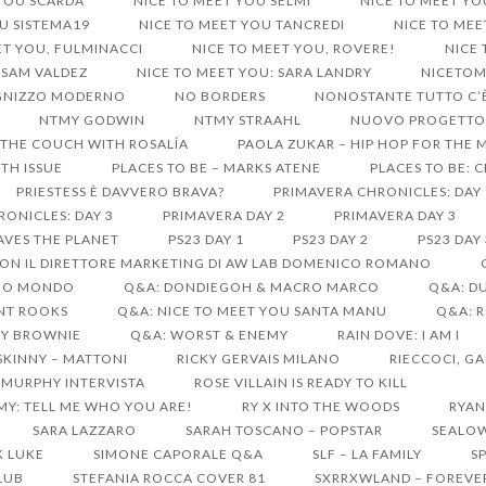
 YOU SCARDA
NICE TO MEET YOU SELMI
NICE TO MEET YO
U SISTEMA19
NICE TO MEET YOU TANCREDI
NICE TO ME
ET YOU, FULMINACCI
NICE TO MEET YOU, ROVERE!
NICE
 SAM VALDEZ
NICE TO MEET YOU: SARA LANDRY
NICETO
UGNIZZO MODERNO
NO BORDERS
NONOSTANTE TUTTO C’È
NTMY GODWIN
NTMY STRAAHL
NUOVO PROGETTO 
THE COUCH WITH ROSALÍA
PAOLA ZUKAR – HIP HOP FOR THE 
TH ISSUE
PLACES TO BE – MARKS ATENE
PLACES TO BE: 
PRIESTESS È DAVVERO BRAVA?
PRIMAVERA CHRONICLES: DAY 
ONICLES: DAY 3
PRIMAVERA DAY 2
PRIMAVERA DAY 3
AVES THE PLANET
PS23 DAY 1
PS23 DAY 2
PS23 DAY 
ON IL DIRETTORE MARKETING DI AW LAB DOMENICO ROMANO
SUO MONDO
Q&A: DONDIEGOH & MACRO MARCO
Q&A: D
ANT ROOKS
Q&A: NICE TO MEET YOU SANTA MANU
Q&A: 
EY BROWNIE
Q&A: WORST & ENEMY
RAIN DOVE: I AM I
SKINNY – MATTONI
RICKY GERVAIS MILANO
RIECCOCI, GA
 MURPHY INTERVISTA
ROSE VILLAIN IS READY TO KILL
MY: TELL ME WHO YOU ARE!
RY X INTO THE WOODS
RYAN
SARA LAZZARO
SARAH TOSCANO – POPSTAR
SEALO
K LUKE
SIMONE CAPORALE Q&A
SLF – LA FAMILY
S
CLUB
STEFANIA ROCCA COVER 81
SXRRXWLAND – FOREVE