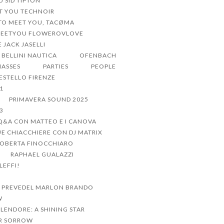
U SID TIPTON
ET YOU TECHNOIR
 TO MEET YOU, TACØMA
MEETYOU FLOWEROVLOVE
 JACK JASELLI
BELLINI NAUTICA
OFENBACH
MASSES
PARTIES
PEOPLE
CESTELLO FIRENZE
1
PRIMAVERA SOUND 2025
3
Q&A CON MATTEO E I CANOVA
UE CHIACCHIERE CON DJ MATRIX
ROBERTA FINOCCHIARO
RAPHAEL GUALAZZI
LEFFI!
 PREVEDEL MARLON BRANDO
W
PLENDORE: A SHINING STAR
R SORROW