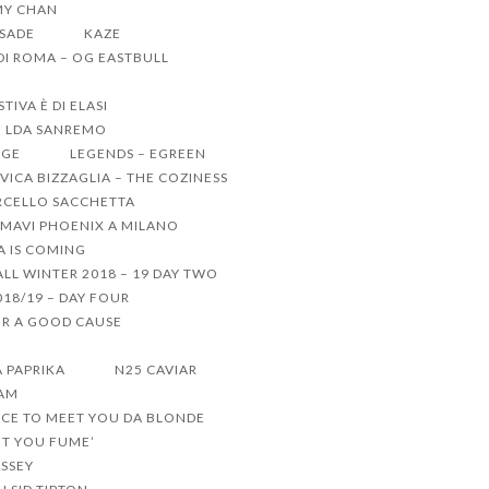
MY CHAN
 SADE
KAZE
 DI ROMA – OG EASTBULL
IVA È DI ELASI
LDA SANREMO
GGE
LEGENDS – EGREEN
VICA BIZZAGLIA – THE COZINESS
CELLO SACCHETTA
MAVI PHOENIX A MILANO
 IS COMING
LL WINTER 2018 – 19 DAY TWO
18/19 – DAY FOUR
R A GOOD CAUSE
A PAPRIKA
N25 CAVIAR
TAM
ICE TO MEET YOU DA BLONDE
ET YOU FUME’
ISSEY