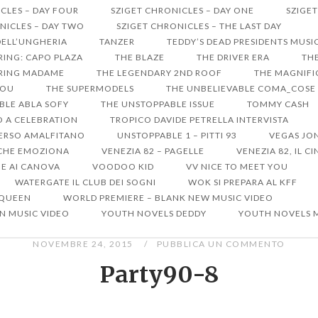
CLES – DAY FOUR
SZIGET CHRONICLES – DAY ONE
SZIGET
NICLES – DAY TWO
SZIGET CHRONICLES – THE LAST DAY
DELL’UNGHERIA
TANZER
TEDDY’S DEAD PRESIDENTS MUSI
RRING: CAPO PLAZA
THE BLAZE
THE DRIVER ERA
THE
ARRING MADAME
THE LEGENDARY 2ND ROOF
THE MAGNIFIC
YOU
THE SUPERMODELS
THE UNBELIEVABLE COMA_COSE
BLE ABLA SOFY
THE UNSTOPPABLE ISSUE
TOMMY CASH
RO A CELEBRATION
TROPICO DAVIDE PETRELLA INTERVISTA
ERSO AMALFITANO
UNSTOPPABLE 1 – PITTI 93
VEGAS JO
A CHE EMOZIONA
VENEZIA 82 – PAGELLE
VENEZIA 82, IL 
ME AI CANOVA
VOODOO KID
VV NICE TO MEET YOU
WATERGATE IL CLUB DEI SOGNI
WOK SI PREPARA AL KFF
 QUEEN
WORLD PREMIERE – BLANK NEW MUSIC VIDEO
N MUSIC VIDEO
YOUTH NOVELS DEDDY
YOUTH NOVELS 
NOVEMBRE 24, 2015
PUBBLICA UN COMMENTO
Party90-8