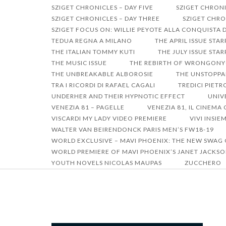
SZIGET CHRONICLES – DAY FIVE
SZIGET CHRONI
SZIGET CHRONICLES – DAY THREE
SZIGET CHRO
SZIGET FOCUS ON: WILLIE PEYOTE ALLA CONQUISTA 
TEDUA REGNA A MILANO
THE APRIL ISSUE STA
THE ITALIAN TOMMY KUTI
THE JULY ISSUE ST
THE MUSIC ISSUE
THE REBIRTH OF WRONGON
THE UNBREAKABLE ALBOROSIE
THE UNSTOPPA
TRA I RICORDI DI RAFAEL CAGALI
TREDICI PIET
UNDERHER AND THEIR HYPNOTIC EFFECT
UNIV
VENEZIA 81 – PAGELLE
VENEZIA 81, IL CINEM
VISCARDI MY LADY VIDEO PREMIERE
VIVI INSIE
WALTER VAN BEIRENDONCK PARIS MEN’S FW18-19
WORLD EXCLUSIVE – MAVI PHOENIX: THE NEW SWAG
WORLD PREMIERE OF MAVI PHOENIX’S JANET JACKSO
YOUTH NOVELS NICOLAS MAUPAS
ZUCCHERO