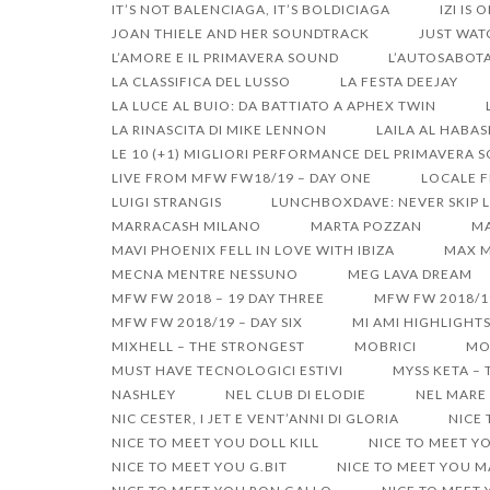
IT’S NOT BALENCIAGA, IT’S BOLDICIAGA
IZI IS 
JOAN THIELE AND HER SOUNDTRACK
JUST WAT
L’AMORE E IL PRIMAVERA SOUND
L’AUTOSABOTA
LA CLASSIFICA DEL LUSSO
LA FESTA DEEJAY
LA LUCE AL BUIO: DA BATTIATO A APHEX TWIN
LA RINASCITA DI MIKE LENNON
LAILA AL HABA
LE 10 (+1) MIGLIORI PERFORMANCE DEL PRIMAVERA 
LIVE FROM MFW FW18/19 – DAY ONE
LOCALE F
LUIGI STRANGIS
LUNCHBOXDAVE: NEVER SKIP L
MARRACASH MILANO
MARTA POZZAN
MA
MAVI PHOENIX FELL IN LOVE WITH IBIZA
MAX M
MECNA MENTRE NESSUNO
MEG LAVA DREAM
MFW FW 2018 – 19 DAY THREE
MFW FW 2018/1
MFW FW 2018/19 – DAY SIX
MI AMI HIGHLIGHT
MIXHELL – THE STRONGEST
MOBRICI
MO
MUST HAVE TECNOLOGICI ESTIVI
MYSS KETA –
NASHLEY
NEL CLUB DI ELODIE
NEL MARE 
NIC CESTER, I JET E VENT’ANNI DI GLORIA
NICE
NICE TO MEET YOU DOLL KILL
NICE TO MEET Y
NICE TO MEET YOU G.BIT
NICE TO MEET YOU 