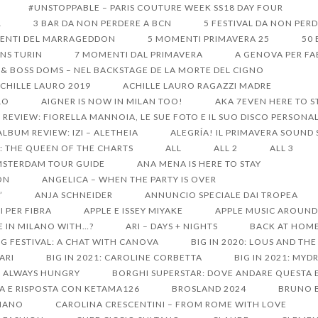
#UNSTOPPABLE – PARIS COUTURE WEEK SS18 DAY FOUR
1
3 BAR DA NON PERDERE A BCN
5 FESTIVAL DA NON PER
ENTI DEL MARRAGEDDON
5 MOMENTI PRIMAVERA 25
50 
ONS TURIN
7 MOMENTI DAL PRIMAVERA
A GENOVA PER FA
 & BOSS DOMS – NEL BACKSTAGE DE LA MORTE DEL CIGNO
CHILLE LAURO 2019
ACHILLE LAURO RAGAZZI MADRE
LO
AIGNER IS NOW IN MILAN TOO!
AKA 7EVEN HERE TO S
REVIEW: FIORELLA MANNOIA, LE SUE FOTO E IL SUO DISCO PERSONA
ALBUM REVIEW: IZI – ALETHEIA
ALEGRÍA! IL PRIMAVERA SOUND
: THE QUEEN OF THE CHARTS
ALL
ALL 2
ALL 3
STERDAM TOUR GUIDE
ANA MENA IS HERE TO STAY
ON
ANGELICA – WHEN THE PARTY IS OVER
’
ANJA SCHNEIDER
ANNUNCIO SPECIALE DAI TROPEA
I PER FIBRA
APPLE E ISSEY MIYAKE
APPLE MUSIC AROUND 
E IN MILANO WITH…?
ARI – DAYS + NIGHTS
BACK AT HOME
G FESTIVAL: A CHAT WITH CANOVA
BIG IN 2020: LOUS AND TH
SARI
BIG IN 2021: CAROLINE CORBETTA
BIG IN 2021: MY
S ALWAYS HUNGRY
BORGHI SUPERSTAR: DOVE ANDARE QUESTA 
A E RISPOSTA CON KETAMA126
BROSLAND 2024
BRUNO B
LIANO
CAROLINA CRESCENTINI – FROM ROME WITH LOVE