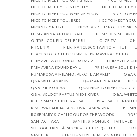
NICE TO MEET YOU RON GALLO
NICE TO MEET
NICE TO MEET YOU SILLYELLY
NICE TO MEET YO
NICE TO MEET YOU WEMME FLOW
NICE TO ME
NICE TO MEET YOU: BRESH
NICE TO MEET YOU:
NICKY IS ON FIRE
NICOLA SICILIANO, UNO SK
NTMY ANNA AND VULKAN
NTMY DENISE FARO
OLTRE I CONFINI DEL FRIULI
OLZE TV
ON 
PHOENIX
PIERFRANCESCO FAVINO – THE FIFTIE
PLACES TO GO THIS SUMMER: PRIMAVERA SOUND
PRIMAVERA CHRONICLES: DAY 2
PRIMAVERA CHR
PRIMAVERA SOUND DAY 1
PRIMAVERA SOUND S
PUMAROSA A MILANO: PERCHÉ AMARLI?
Q&A C
Q&A WITH ANAKIM
Q&A: ANDREA AMATI E IL 
Q&A: FIL BO RIVA
Q&A: NICE TO MEET YOU GI
Q&A: VELOCY RAPTUS AND HOVER
Q&A: WHIT
REFIK ANADOL INTERVIEW
REVIEW THE NIGHT 
RIMOWA LANCIA LA NUOVA CAMPAGNA
ROISIN
ROSEMARY & GARLIC OUT OF THE WOODS
ROS
SANTACHIARA
SANTII: STRONGER THAN EVER
SI LEGGE TRINITÀ, SI SCRIVE GUE PEQUENO
SIC
STABBER
STD: TIGA LIVE IN MILAN’S HOTTEST 