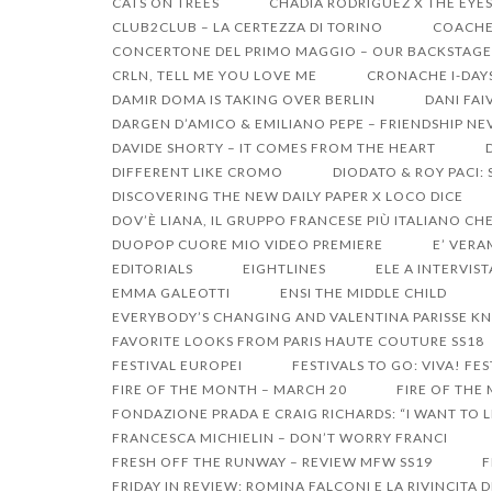
CATS ON TREES
CHADIA RODRIGUEZ X THE EYE
CLUB2CLUB – LA CERTEZZA DI TORINO
COACHEL
CONCERTONE DEL PRIMO MAGGIO – OUR BACKSTAGE
CRLN, TELL ME YOU LOVE ME
CRONACHE I-DAY
DAMIR DOMA IS TAKING OVER BERLIN
DANI FAI
DARGEN D’AMICO & EMILIANO PEPE – FRIENDSHIP NE
DAVIDE SHORTY – IT COMES FROM THE HEART
DIFFERENT LIKE CROMO
DIODATO & ROY PACI:
DISCOVERING THE NEW DAILY PAPER X LOCO DICE
DOV’È LIANA, IL GRUPPO FRANCESE PIÙ ITALIANO CHE
DUOPOP CUORE MIO VIDEO PREMIERE
E’ VERA
EDITORIALS
EIGHTLINES
ELE A INTERVIST
EMMA GALEOTTI
ENSI THE MIDDLE CHILD
EVERYBODY’S CHANGING AND VALENTINA PARISSE KN
FAVORITE LOOKS FROM PARIS HAUTE COUTURE SS18
FESTIVAL EUROPEI
FESTIVALS TO GO: VIVA! FES
FIRE OF THE MONTH – MARCH 20
FIRE OF THE
FONDAZIONE PRADA E CRAIG RICHARDS: “I WANT TO LI
FRANCESCA MICHIELIN – DON’T WORRY FRANCI
FRESH OFF THE RUNWAY – REVIEW MFW SS19
F
FRIDAY IN REVIEW: ROMINA FALCONI E LA RIVINCITA 