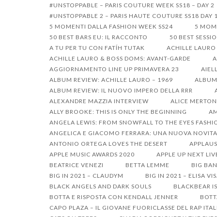
Passa
#UNSTOPPABLE – PARIS COUTURE WEEK SS18 – DAY 2
#UNSTOPPABLE 2 – PARIS HAUTE COUTURE SS18 DAY 
al
5 MOMENTI DALLA FASHION WEEK SS24
5 MOM
contenuto
50 BEST BARS EU: IL RACCONTO
50 BEST SESSI
A TU PER TU CON FATÍH TUTAK
ACHILLE LAURO
ACHILLE LAURO & BOSS DOMS: AVANT-GARDE
A
AGGIORNAMENTO LINE UP PRIMAVERA 23
AIEL
ALBUM REVIEW: ACHILLE LAURO – 1969
ALBUM 
ALBUM REVIEW: IL NUOVO IMPERO DELLA RRR
ALEXANDRE MAZZIA INTERVIEW
ALICE MERTON
ALLY BROOKE: THIS IS ONLY THE BEGINNING
AM
ANGELA LEWIS: FROM SNOWFALL TO THE EYES FASHI
ANGELICA E GIACOMO FERRARA: UNA NUOVA NOVITA
ANTONIO ORTEGA LOVES THE DESERT
APPLAUS
APPLE MUSIC AWARDS 2020
APPLE UP NEXT LIV
BEATRICE VENEZI
BETTA LEMME
BIG BAN
BIG IN 2021 – CLAUDYM
BIG IN 2021 – ELISA VI
BLACK ANGELS AND DARK SOULS
BLACKBEAR I
BOTTA E RISPOSTA CON KENDALL JENNER
BOTT
CAPO PLAZA – IL GIOVANE FUORICLASSE DEL RAP ITA