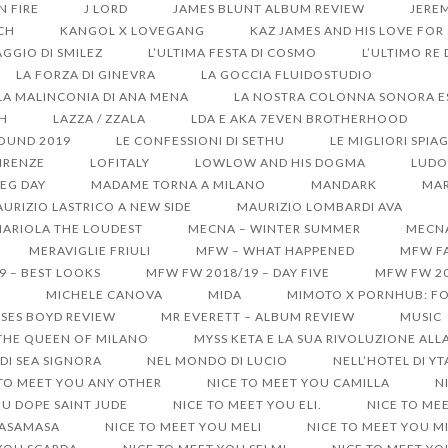
ON FIRE
J LORD
JAMES BLUNT ALBUM REVIEW
JERE
CH
KANGOL X LOVEGANG
KAZ JAMES AND HIS LOVE FOR
GGIO DI SMILEZ
L’ULTIMA FESTA DI COSMO
L’ULTIMO RE
LA FORZA DI GINEVRA
LA GOCCIA FLUIDOSTUDIO
LA MALINCONIA DI ANA MENA
LA NOSTRA COLONNA SONORA EST
SH
LAZZA / ZZALA
LDA E AKA 7EVEN BROTHERHOOD
SOUND 2019
LE CONFESSIONI DI SETHU
LE MIGLIORI SPIA
IRENZE
LOFITALY
LOWLOW AND HIS DOGMA
LUDO
EG DAY
MADAME TORNA A MILANO
MANDARK
MAR
URIZIO LASTRICO A NEW SIDE
MAURIZIO LOMBARDI AVA
ARIOLA THE LOUDEST
MECNA – WINTER SUMMER
MECNA
MERAVIGLIE FRIULI
MFW – WHAT HAPPENED
MFW FA
9 – BEST LOOKS
MFW FW 2018/19 – DAY FIVE
MFW FW 20
S
MICHELE CANOVA
MIDA
MIMOTO X PORNHUB: FO
SES BOYD REVIEW
MR EVERETT – ALBUM REVIEW
MUSIC
 THE QUEEN OF MILANO
MYSS KETA E LA SUA RIVOLUZIONE ALL
DI SEA SIGNORA
NEL MONDO DI LUCIO
NELL’HOTEL DI Y
 TO MEET YOU ANY OTHER
NICE TO MEET YOU CAMILLA
N
OU DOPE SAINT JUDE
NICE TO MEET YOU ELI.
NICE TO ME
MASAMASA
NICE TO MEET YOU MELI
NICE TO MEET YOU M