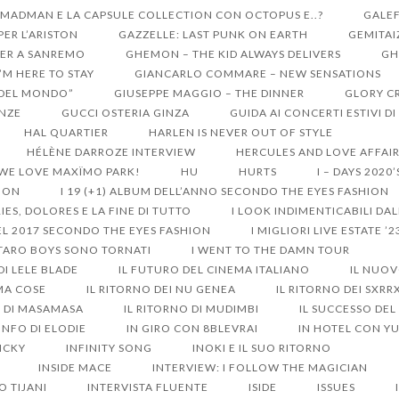
 MADMAN E LA CAPSULE COLLECTION CON OCTOPUS E..?
GALEF
ER L’ARISTON
GAZZELLE: LAST PUNK ON EARTH
GEMITAI
ER A SANREMO
GHEMON – THE KID ALWAYS DELIVERS
GH
I’M HERE TO STAY
GIANCARLO COMMARE – NEW SENSATIONS
I DEL MONDO”
GIUSEPPE MAGGIO – THE DINNER
GLORY C
ENZE
GUCCI OSTERIA GINZA
GUIDA AI CONCERTI ESTIVI D
HAL QUARTIER
HARLEN IS NEVER OUT OF STYLE
HÉLÈNE DARROZE INTERVIEW
HERCULES AND LOVE AFFAI
 WE LOVE MAXÏMO PARK!
HU
HURTS
I – DAYS 2020
HION
I 19 (+1) ALBUM DELL’ANNO SECONDO THE EYES FASHION
IES, DOLORES E LA FINE DI TUTTO
I LOOK INDIMENTICABILI DA
DEL 2017 SECONDO THE EYES FASHION
I MIGLIORI LIVE ESTATE ’2
 TARO BOYS SONO TORNATI
I WENT TO THE DAMN TOUR
 DI LELE BLADE
IL FUTURO DEL CINEMA ITALIANO
IL NUO
MA COSE
IL RITORNO DEI NU GENEA
IL RITORNO DEI SXR
O DI MASAMASA
IL RITORNO DI MUDIMBI
IL SUCCESSO DEL
ONFO DI ELODIE
IN GIRO CON 8BLEVRAI
IN HOTEL CON Y
ICKY
INFINITY SONG
INOKI E IL SUO RITORNO
INSIDE MACE
INTERVIEW: I FOLLOW THE MAGICIAN
O TIJANI
INTERVISTA FLUENTE
ISIDE
ISSUES