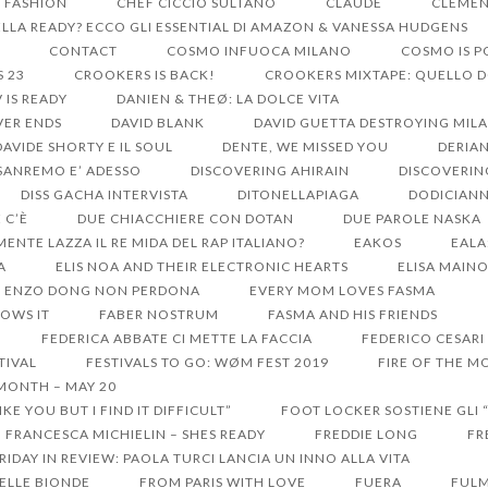
S FASHION
CHEF CICCIO SULTANO
CLAUDE
CLEMEN
LA READY? ECCO GLI ESSENTIAL DI AMAZON & VANESSA HUDGENS
CONTACT
COSMO INFUOCA MILANO
COSMO IS 
S 23
CROOKERS IS BACK!
CROOKERS MIXTAPE: QUELLO 
V IS READY
DANIEN & THEØ: LA DOLCE VITA
VER ENDS
DAVID BLANK
DAVID GUETTA DESTROYING MIL
DAVIDE SHORTY E IL SOUL
DENTE, WE MISSED YOU
DERIA
 SANREMO E’ ADESSO
DISCOVERING AHIRAIN
DISCOVERIN
DISS GACHA INTERVISTA
DITONELLAPIAGA
DODICIANN
 C’È
DUE CHIACCHIERE CON DOTAN
DUE PAROLE NASKA
MENTE LAZZA IL RE MIDA DEL RAP ITALIANO?
EAKOS
EALA
A
ELIS NOA AND THEIR ELECTRONIC HEARTS
ELISA MAIN
ENZO DONG NON PERDONA
EVERY MOM LOVES FASMA
OWS IT
FABER NOSTRUM
FASMA AND HIS FRIENDS
FEDERICA ABBATE CI METTE LA FACCIA
FEDERICO CESARI
TIVAL
FESTIVALS TO GO: WØM FEST 2019
FIRE OF THE MO
 MONTH – MAY 20
KE YOU BUT I FIND IT DIFFICULT”
FOOT LOCKER SOSTIENE GLI 
FRANCESCA MICHIELIN – SHES READY
FREDDIE LONG
FR
RIDAY IN REVIEW: PAOLA TURCI LANCIA UN INNO ALLA VITA
DELLE BIONDE
FROM PARIS WITH LOVE
FUERA
FULM