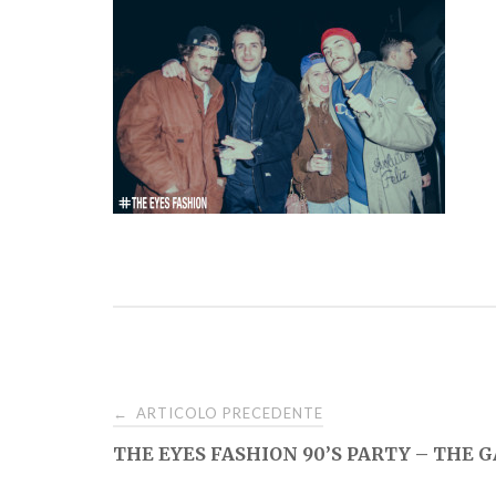
Navigazione
ARTICOLO PRECEDENTE
←
THE EYES FASHION 90’S PARTY – THE 
articoli