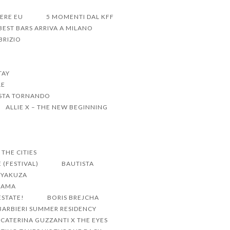
DERE EU
5 MOMENTI DAL KFF
BEST BARS ARRIVA A MILANO
BRIZIO
TAY
LE
 STA TORNANDO
ALLIE X – THE NEW BEGINNING
THE CITIES
 (FESTIVAL)
BAUTISTA
E YAKUZA
DRAMA
ESTATE!
BORIS BREJCHA
ARBIERI SUMMER RESIDENCY
CATERINA GUZZANTI X THE EYES