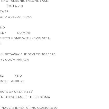
TINO TAKES HIS THRONE BACK
COLLA ZIO
POWER
DOPO QUELLO PRIMA
ANO
NSKY
DIAMINE
G PITTI UOMO WITH KEVIN STEA
I
: IL GETAWAY CHE DEVI CONOSCERE
O Y2K DOMINATION
 82
FEID
NTH – APRIL 20
“ACTS OF GREATNESS”
ENETIK&ORANG3 – I RE DI ROMA
INACCI E IL FEATURING CLAMOROSO