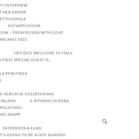
FI INTERVIEW
Z AKA DAVIDE
ETTOJUNGLE
GIOVAPIUGIOVA
ROW – FROM RUSSIA WITH LOVE
I MILANO 2022
R
HEY DICE WELCOME TO ITALY
’S FIRST SPECIAL GUEST IS…
LLA PFW FW24
3
VO ALBUM DI GOLDENYEARS
RXWLAND
IL RITORNO DI BEBA
 POLIFONIC
UNG SNAPP
INTERVISTA A ELASI
IT’S GOING TO BE A HOT SUMMER