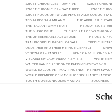
SZIGET CHRONICLES – DAY FIVE
SZIGET CHRONI
SZIGET CHRONICLES – DAY THREE
SZIGET CHRO
SZIGET FOCUS ON: WILLIE PEYOTE ALLA CONQUISTA 
TEDUA REGNA A MILANO
THE APRIL ISSUE STA
THE ITALIAN TOMMY KUTI
THE JULY ISSUE ST
THE MUSIC ISSUE
THE REBIRTH OF WRONGON
THE UNBREAKABLE ALBOROSIE
THE UNSTOPPA
TRA I RICORDI DI RAFAEL CAGALI
TREDICI PIET
UNDERHER AND THEIR HYPNOTIC EFFECT
UNIV
VENEZIA 81 – PAGELLE
VENEZIA 81, IL CINEM
VISCARDI MY LADY VIDEO PREMIERE
VIVI INSIE
WALTER VAN BEIRENDONCK PARIS MEN’S FW18-19
WORLD EXCLUSIVE – MAVI PHOENIX: THE NEW SWAG
WORLD PREMIERE OF MAVI PHOENIX’S JANET JACKSO
YOUTH NOVELS NICOLAS MAUPAS
ZUCCHERO
Sch