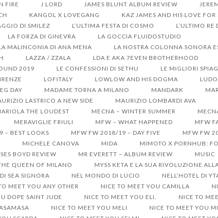
ON FIRE
J LORD
JAMES BLUNT ALBUM REVIEW
JERE
CH
KANGOL X LOVEGANG
KAZ JAMES AND HIS LOVE FOR
GGIO DI SMILEZ
L’ULTIMA FESTA DI COSMO
L’ULTIMO RE
LA FORZA DI GINEVRA
LA GOCCIA FLUIDOSTUDIO
LA MALINCONIA DI ANA MENA
LA NOSTRA COLONNA SONORA EST
SH
LAZZA / ZZALA
LDA E AKA 7EVEN BROTHERHOOD
SOUND 2019
LE CONFESSIONI DI SETHU
LE MIGLIORI SPIA
IRENZE
LOFITALY
LOWLOW AND HIS DOGMA
LUDO
EG DAY
MADAME TORNA A MILANO
MANDARK
MAR
URIZIO LASTRICO A NEW SIDE
MAURIZIO LOMBARDI AVA
ARIOLA THE LOUDEST
MECNA – WINTER SUMMER
MECNA
MERAVIGLIE FRIULI
MFW – WHAT HAPPENED
MFW FA
9 – BEST LOOKS
MFW FW 2018/19 – DAY FIVE
MFW FW 20
S
MICHELE CANOVA
MIDA
MIMOTO X PORNHUB: FO
SES BOYD REVIEW
MR EVERETT – ALBUM REVIEW
MUSIC
 THE QUEEN OF MILANO
MYSS KETA E LA SUA RIVOLUZIONE ALL
DI SEA SIGNORA
NEL MONDO DI LUCIO
NELL’HOTEL DI Y
 TO MEET YOU ANY OTHER
NICE TO MEET YOU CAMILLA
N
OU DOPE SAINT JUDE
NICE TO MEET YOU ELI.
NICE TO ME
MASAMASA
NICE TO MEET YOU MELI
NICE TO MEET YOU M