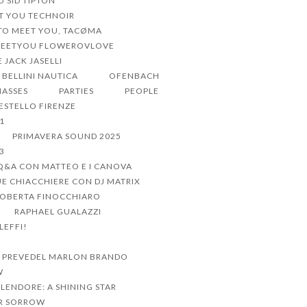
U SID TIPTON
ET YOU TECHNOIR
 TO MEET YOU, TACØMA
MEETYOU FLOWEROVLOVE
 JACK JASELLI
BELLINI NAUTICA
OFENBACH
MASSES
PARTIES
PEOPLE
CESTELLO FIRENZE
1
PRIMAVERA SOUND 2025
3
Q&A CON MATTEO E I CANOVA
UE CHIACCHIERE CON DJ MATRIX
ROBERTA FINOCCHIARO
RAPHAEL GUALAZZI
LEFFI!
 PREVEDEL MARLON BRANDO
W
PLENDORE: A SHINING STAR
R SORROW