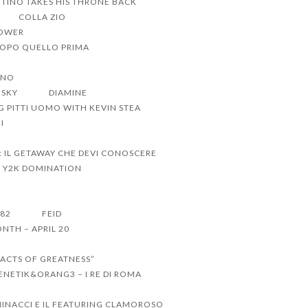
TINO TAKES HIS THRONE BACK
COLLA ZIO
POWER
DOPO QUELLO PRIMA
ANO
NSKY
DIAMINE
G PITTI UOMO WITH KEVIN STEA
I
: IL GETAWAY CHE DEVI CONOSCERE
O Y2K DOMINATION
 82
FEID
NTH – APRIL 20
“ACTS OF GREATNESS”
ENETIK&ORANG3 – I RE DI ROMA
INACCI E IL FEATURING CLAMOROSO