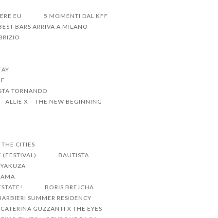
DERE EU
5 MOMENTI DAL KFF
BEST BARS ARRIVA A MILANO
BRIZIO
TAY
LE
 STA TORNANDO
ALLIE X – THE NEW BEGINNING
THE CITIES
 (FESTIVAL)
BAUTISTA
E YAKUZA
DRAMA
ESTATE!
BORIS BREJCHA
ARBIERI SUMMER RESIDENCY
CATERINA GUZZANTI X THE EYES