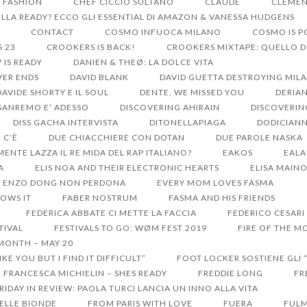
S FASHION
CHEF CICCIO SULTANO
CLAUDE
CLEMEN
LA READY? ECCO GLI ESSENTIAL DI AMAZON & VANESSA HUDGENS
CONTACT
COSMO INFUOCA MILANO
COSMO IS 
S 23
CROOKERS IS BACK!
CROOKERS MIXTAPE: QUELLO 
V IS READY
DANIEN & THEØ: LA DOLCE VITA
VER ENDS
DAVID BLANK
DAVID GUETTA DESTROYING MIL
DAVIDE SHORTY E IL SOUL
DENTE, WE MISSED YOU
DERIA
 SANREMO E’ ADESSO
DISCOVERING AHIRAIN
DISCOVERIN
DISS GACHA INTERVISTA
DITONELLAPIAGA
DODICIANN
 C’È
DUE CHIACCHIERE CON DOTAN
DUE PAROLE NASKA
MENTE LAZZA IL RE MIDA DEL RAP ITALIANO?
EAKOS
EALA
A
ELIS NOA AND THEIR ELECTRONIC HEARTS
ELISA MAIN
ENZO DONG NON PERDONA
EVERY MOM LOVES FASMA
OWS IT
FABER NOSTRUM
FASMA AND HIS FRIENDS
FEDERICA ABBATE CI METTE LA FACCIA
FEDERICO CESARI
TIVAL
FESTIVALS TO GO: WØM FEST 2019
FIRE OF THE MO
 MONTH – MAY 20
KE YOU BUT I FIND IT DIFFICULT”
FOOT LOCKER SOSTIENE GLI 
FRANCESCA MICHIELIN – SHES READY
FREDDIE LONG
FR
RIDAY IN REVIEW: PAOLA TURCI LANCIA UN INNO ALLA VITA
DELLE BIONDE
FROM PARIS WITH LOVE
FUERA
FULM