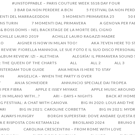
#UNSTOPPABLE – PARIS COUTURE WEEK SS18 DAY FOUR
1
3 BAR DA NON PERDERE A BCN
5 FESTIVAL DA NON PER
ENTI DEL MARRAGEDDON
5 MOMENTI PRIMAVERA 25
50 
ONS TURIN
7 MOMENTI DAL PRIMAVERA
A GENOVA PER FA
 & BOSS DOMS – NEL BACKSTAGE DE LA MORTE DEL CIGNO
CHILLE LAURO 2019
ACHILLE LAURO RAGAZZI MADRE
LO
AIGNER IS NOW IN MILAN TOO!
AKA 7EVEN HERE TO S
REVIEW: FIORELLA MANNOIA, LE SUE FOTO E IL SUO DISCO PERSONA
ALBUM REVIEW: IZI – ALETHEIA
ALEGRÍA! IL PRIMAVERA SOUND
: THE QUEEN OF THE CHARTS
ALL
ALL 2
ALL 3
STERDAM TOUR GUIDE
ANA MENA IS HERE TO STAY
ON
ANGELICA – WHEN THE PARTY IS OVER
’
ANJA SCHNEIDER
ANNUNCIO SPECIALE DAI TROPEA
I PER FIBRA
APPLE E ISSEY MIYAKE
APPLE MUSIC AROUND 
E IN MILANO WITH…?
ARI – DAYS + NIGHTS
BACK AT HOME
G FESTIVAL: A CHAT WITH CANOVA
BIG IN 2020: LOUS AND TH
SARI
BIG IN 2021: CAROLINE CORBETTA
BIG IN 2021: MY
S ALWAYS HUNGRY
BORGHI SUPERSTAR: DOVE ANDARE QUESTA 
A E RISPOSTA CON KETAMA126
BROSLAND 2024
BRUNO B
LIANO
CAROLINA CRESCENTINI – FROM ROME WITH LOVE