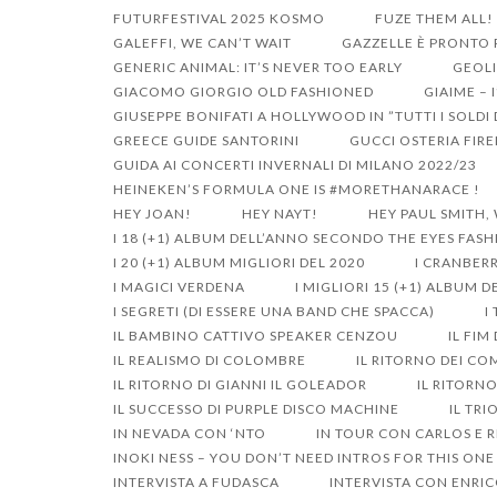
FUTURFESTIVAL 2025 KOSMO
FUZE THEM ALL!
GALEFFI, WE CAN’T WAIT
GAZZELLE È PRONTO P
GENERIC ANIMAL: IT’S NEVER TOO EARLY
GEOLI
GIACOMO GIORGIO OLD FASHIONED
GIAIME – 
GIUSEPPE BONIFATI A HOLLYWOOD IN ”TUTTI I SOLD
GREECE GUIDE SANTORINI
GUCCI OSTERIA FIR
GUIDA AI CONCERTI INVERNALI DI MILANO 2022/23
HEINEKEN’S FORMULA ONE IS #MORETHANARACE !
HEY JOAN!
HEY NAYT!
HEY PAUL SMITH,
I 18 (+1) ALBUM DELL’ANNO SECONDO THE EYES FAS
I 20 (+1) ALBUM MIGLIORI DEL 2020
I CRANBERR
I MAGICI VERDENA
I MIGLIORI 15 (+1) ALBUM 
I SEGRETI (DI ESSERE UNA BAND CHE SPACCA)
I
IL BAMBINO CATTIVO SPEAKER CENZOU
IL FIM
IL REALISMO DI COLOMBRE
IL RITORNO DEI CO
IL RITORNO DI GIANNI IL GOLEADOR
IL RITORN
IL SUCCESSO DI PURPLE DISCO MACHINE
IL TRI
IN NEVADA CON ‘NTO
IN TOUR CON CARLOS E R
INOKI NESS – YOU DON’T NEED INTROS FOR THIS ONE
INTERVISTA A FUDASCA
INTERVISTA CON ENRIC