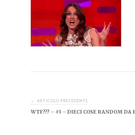
Navigazione
ARTICOLO PRECEDENTE
←
WTF??? – #3 – DIECI COSE RANDOM DA 
articoli