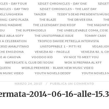
CLES – DAY FOUR
SZIGET CHRONICLES – DAY ONE
SZIGET
NICLES – DAY TWO
SZIGET CHRONICLES – THE LAST DAY
DELL’UNGHERIA
TANZER
TEDDY’S DEAD PRESIDENTS MUSI
RRING: CAPO PLAZA
THE BLAZE
THE DRIVER ERA
THE
ARRING MADAME
THE LEGENDARY 2ND ROOF
THE MAGNIFIC
YOU
THE SUPERMODELS
THE UNBELIEVABLE COMA_COSE
BLE ABLA SOFY
THE UNSTOPPABLE ISSUE
TOMMY CASH
RO A CELEBRATION
TROPICO DAVIDE PETRELLA INTERVISTA
ERSO AMALFITANO
UNSTOPPABLE 1 – PITTI 93
VEGAS JO
A CHE EMOZIONA
VENEZIA 82 – PAGELLE
VENEZIA 82, IL 
ME AI CANOVA
VOODOO KID
VV NICE TO MEET YOU
WATERGATE IL CLUB DEI SOGNI
WOK SI PREPARA AL KFF
 QUEEN
WORLD PREMIERE – BLANK NEW MUSIC VIDEO
N MUSIC VIDEO
YOUTH NOVELS DEDDY
YOUTH NOVELS 
MARZO 24, 2015
PUBBLICA UN COMMENTO
ermata-2014-06-16-alle-15.3