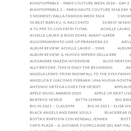
Passa
#UNSTOPPABLE – PARIS COUTURE WEEK SS18 – DAY 2
#UNSTOPPABLE 2 – PARIS HAUTE COUTURE SS18 DAY 
al
5 MOMENTI DALLA FASHION WEEK SS24
5 MOM
contenuto
50 BEST BARS EU: IL RACCONTO
50 BEST SESSI
A TU PER TU CON FATÍH TUTAK
ACHILLE LAURO
ACHILLE LAURO & BOSS DOMS: AVANT-GARDE
A
AGGIORNAMENTO LINE UP PRIMAVERA 23
AIEL
ALBUM REVIEW: ACHILLE LAURO – 1969
ALBUM 
ALBUM REVIEW: IL NUOVO IMPERO DELLA RRR
ALEXANDRE MAZZIA INTERVIEW
ALICE MERTON
ALLY BROOKE: THIS IS ONLY THE BEGINNING
AM
ANGELA LEWIS: FROM SNOWFALL TO THE EYES FASHI
ANGELICA E GIACOMO FERRARA: UNA NUOVA NOVITA
ANTONIO ORTEGA LOVES THE DESERT
APPLAUS
APPLE MUSIC AWARDS 2020
APPLE UP NEXT LIV
BEATRICE VENEZI
BETTA LEMME
BIG BAN
BIG IN 2021 – CLAUDYM
BIG IN 2021 – ELISA VI
BLACK ANGELS AND DARK SOULS
BLACKBEAR I
BOTTA E RISPOSTA CON KENDALL JENNER
BOTT
CAPO PLAZA – IL GIOVANE FUORICLASSE DEL RAP ITA