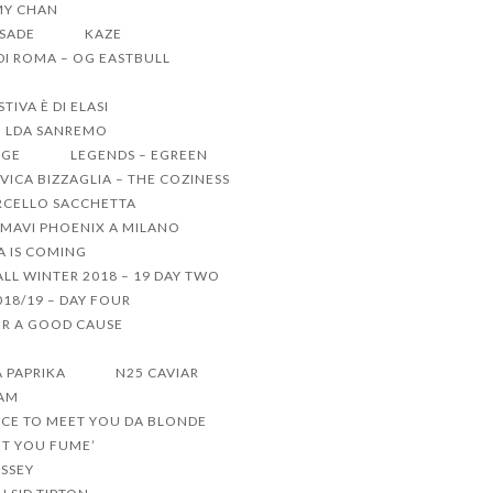
MY CHAN
 SADE
KAZE
 DI ROMA – OG EASTBULL
IVA È DI ELASI
LDA SANREMO
GGE
LEGENDS – EGREEN
VICA BIZZAGLIA – THE COZINESS
CELLO SACCHETTA
MAVI PHOENIX A MILANO
 IS COMING
LL WINTER 2018 – 19 DAY TWO
18/19 – DAY FOUR
R A GOOD CAUSE
A PAPRIKA
N25 CAVIAR
TAM
ICE TO MEET YOU DA BLONDE
ET YOU FUME’
ISSEY