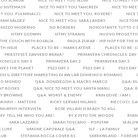
 YOU SCARDA
NICE TO MEET YOU SELMI
NICE TO MEET YO
U SISTEMA19
NICE TO MEET YOU TANCREDI
NICE TO ME
ET YOU, FULMINACCI
NICE TO MEET YOU, ROVERE!
NICE
 SAM VALDEZ
NICE TO MEET YOU: SARA LANDRY
NICETO
UGNIZZO MODERNO
NO BORDERS
NONOSTANTE TUTTO C’È
NTMY GODWIN
NTMY STRAAHL
NUOVO PROGETTO 
THE COUCH WITH ROSALÍA
PAOLA ZUKAR – HIP HOP FOR THE 
TH ISSUE
PLACES TO BE – MARKS ATENE
PLACES TO BE: 
PRIESTESS È DAVVERO BRAVA?
PRIMAVERA CHRONICLES: DAY 
ONICLES: DAY 3
PRIMAVERA DAY 2
PRIMAVERA DAY 3
AVES THE PLANET
PS23 DAY 1
PS23 DAY 2
PS23 DAY 
ON IL DIRETTORE MARKETING DI AW LAB DOMENICO ROMANO
SUO MONDO
Q&A: DONDIEGOH & MACRO MARCO
Q&A: D
ANT ROOKS
Q&A: NICE TO MEET YOU SANTA MANU
Q&A: 
EY BROWNIE
Q&A: WORST & ENEMY
RAIN DOVE: I AM I
SKINNY – MATTONI
RICKY GERVAIS MILANO
RIECCOCI, GA
 MURPHY INTERVISTA
ROSE VILLAIN IS READY TO KILL
MY: TELL ME WHO YOU ARE!
RY X INTO THE WOODS
RYAN
SARA LAZZARO
SARAH TOSCANO – POPSTAR
SEALO
K LUKE
SIMONE CAPORALE Q&A
SLF – LA FAMILY
S
CLUB
STEFANIA ROCCA COVER 81
SXRRXWLAND – FOREVE