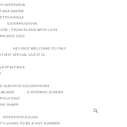
FI INTERVIEW
Z AKA DAVIDE
ETTOJUNGLE
GIOVAPIUGIOVA
ROW – FROM RUSSIA WITH LOVE
I MILANO 2022
R
HEY DICE WELCOME TO ITALY
’S FIRST SPECIAL GUEST IS…
LLA PFW FW24
3
VO ALBUM DI GOLDENYEARS
RXWLAND
IL RITORNO DI BEBA
 POLIFONIC
UNG SNAPP
INTERVISTA A ELASI
IT’S GOING TO BE A HOT SUMMER