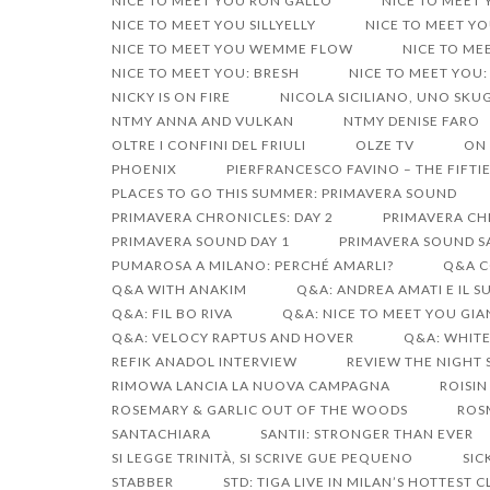
NICE TO MEET YOU RON GALLO
NICE TO MEET
NICE TO MEET YOU SILLYELLY
NICE TO MEET YO
NICE TO MEET YOU WEMME FLOW
NICE TO ME
NICE TO MEET YOU: BRESH
NICE TO MEET YOU:
NICKY IS ON FIRE
NICOLA SICILIANO, UNO SK
NTMY ANNA AND VULKAN
NTMY DENISE FARO
OLTRE I CONFINI DEL FRIULI
OLZE TV
ON 
PHOENIX
PIERFRANCESCO FAVINO – THE FIFTIE
PLACES TO GO THIS SUMMER: PRIMAVERA SOUND
PRIMAVERA CHRONICLES: DAY 2
PRIMAVERA CHR
PRIMAVERA SOUND DAY 1
PRIMAVERA SOUND S
PUMAROSA A MILANO: PERCHÉ AMARLI?
Q&A C
Q&A WITH ANAKIM
Q&A: ANDREA AMATI E IL 
Q&A: FIL BO RIVA
Q&A: NICE TO MEET YOU GI
Q&A: VELOCY RAPTUS AND HOVER
Q&A: WHIT
REFIK ANADOL INTERVIEW
REVIEW THE NIGHT 
RIMOWA LANCIA LA NUOVA CAMPAGNA
ROISIN
ROSEMARY & GARLIC OUT OF THE WOODS
ROS
SANTACHIARA
SANTII: STRONGER THAN EVER
SI LEGGE TRINITÀ, SI SCRIVE GUE PEQUENO
SIC
STABBER
STD: TIGA LIVE IN MILAN’S HOTTEST 