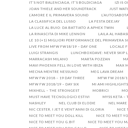
IT’S NOT BALENCIAGA, IT’S BOLDICIAGA
IZI IS 
JOAN THIELE AND HER SOUNDTRACK
JUST WAT
L’AMORE E IL PRIMAVERA SOUND
L’AUTOSABOTA
LA CLASSIFICA DEL LUSSO
LA FESTA DEEJAY
LA LUCE AL BUIO: DA BATTIATO A APHEX TWIN
LA RINASCITA DI MIKE LENNON
LAILA AL HABA
LE 10 (+1) MIGLIORI PERFORMANCE DEL PRIMAVERA 
LIVE FROM MFW FW18/19 – DAY ONE
LOCALE F
LUIGI STRANGIS
LUNCHBOXDAVE: NEVER SKIP L
MARRACASH MILANO
MARTA POZZAN
MA
MAVI PHOENIX FELL IN LOVE WITH IBIZA
MAX M
MECNA MENTRE NESSUNO
MEG LAVA DREAM
MFW FW 2018 – 19 DAY THREE
MFW FW 2018/1
MFW FW 2018/19 – DAY SIX
MI AMI HIGHLIGHT
MIXHELL – THE STRONGEST
MOBRICI
MO
MUST HAVE TECNOLOGICI ESTIVI
MYSS KETA –
NASHLEY
NEL CLUB DI ELODIE
NEL MARE 
NIC CESTER, I JET E VENT’ANNI DI GLORIA
NICE
NICE TO MEET YOU DOLL KILL
NICE TO MEET Y
NICE TO MEET YOU G.BIT
NICE TO MEET YOU 