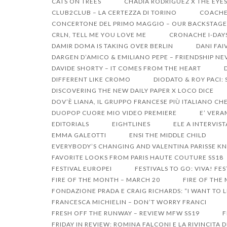
CATS ON TREES
CHADIA RODRIGUEZ X THE EYE
CLUB2CLUB – LA CERTEZZA DI TORINO
COACHEL
CONCERTONE DEL PRIMO MAGGIO – OUR BACKSTAGE
CRLN, TELL ME YOU LOVE ME
CRONACHE I-DAY
DAMIR DOMA IS TAKING OVER BERLIN
DANI FAI
DARGEN D’AMICO & EMILIANO PEPE – FRIENDSHIP NE
DAVIDE SHORTY – IT COMES FROM THE HEART
DIFFERENT LIKE CROMO
DIODATO & ROY PACI:
DISCOVERING THE NEW DAILY PAPER X LOCO DICE
DOV’È LIANA, IL GRUPPO FRANCESE PIÙ ITALIANO CHE
DUOPOP CUORE MIO VIDEO PREMIERE
E’ VERA
EDITORIALS
EIGHTLINES
ELE A INTERVIST
EMMA GALEOTTI
ENSI THE MIDDLE CHILD
EVERYBODY’S CHANGING AND VALENTINA PARISSE KN
FAVORITE LOOKS FROM PARIS HAUTE COUTURE SS18
FESTIVAL EUROPEI
FESTIVALS TO GO: VIVA! FES
FIRE OF THE MONTH – MARCH 20
FIRE OF THE
FONDAZIONE PRADA E CRAIG RICHARDS: “I WANT TO LI
FRANCESCA MICHIELIN – DON’T WORRY FRANCI
FRESH OFF THE RUNWAY – REVIEW MFW SS19
F
FRIDAY IN REVIEW: ROMINA FALCONI E LA RIVINCITA 