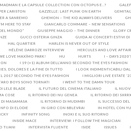
 MADMAN E LA CAPSULE COLLECTION CON OCTOPUS E..?
GALEF
ER L’ARISTON
GAZZELLE: LAST PUNK ON EARTH
GEMITAI
ER A SANREMO
GHEMON – THE KID ALWAYS DELIVERS
GH
I’M HERE TO STAY
GIANCARLO COMMARE – NEW SENSATIONS
I DEL MONDO”
GIUSEPPE MAGGIO – THE DINNER
GLORY C
ENZE
GUCCI OSTERIA GINZA
GUIDA AI CONCERTI ESTIVI D
HAL QUARTIER
HARLEN IS NEVER OUT OF STYLE
HÉLÈNE DARROZE INTERVIEW
HERCULES AND LOVE AFFAI
 WE LOVE MAXÏMO PARK!
HU
HURTS
I – DAYS 2020
HION
I 19 (+1) ALBUM DELL’ANNO SECONDO THE EYES FASHION
IES, DOLORES E LA FINE DI TUTTO
I LOOK INDIMENTICABILI DA
DEL 2017 SECONDO THE EYES FASHION
I MIGLIORI LIVE ESTATE ’2
 TARO BOYS SONO TORNATI
I WENT TO THE DAMN TOUR
 DI LELE BLADE
IL FUTURO DEL CINEMA ITALIANO
IL NUO
MA COSE
IL RITORNO DEI NU GENEA
IL RITORNO DEI SXR
O DI MASAMASA
IL RITORNO DI MUDIMBI
IL SUCCESSO DEL
ONFO DI ELODIE
IN GIRO CON 8BLEVRAI
IN HOTEL CON Y
ICKY
INFINITY SONG
INOKI E IL SUO RITORNO
INSIDE MACE
INTERVIEW: I FOLLOW THE MAGICIAN
O TIJANI
INTERVISTA FLUENTE
ISIDE
ISSUES