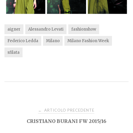
aigner
Alessandro Levati
fashionshow
Federico Ledda
Milano
Milano Fashion Week
sfilata
Navigazione
ARTICOLO PRECEDENTE
←
CRISTIANO BURANI FW 2015/16
articoli