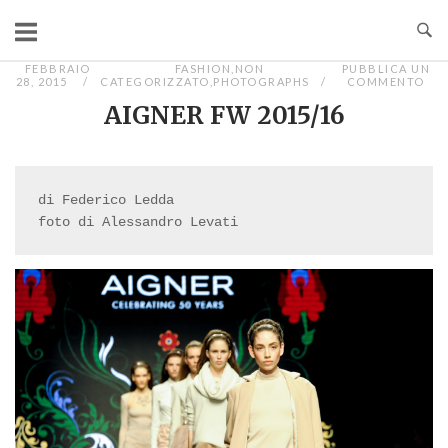
Passa
al
contenuto
FEBBRAIO
FASHION
,
NON
PUBBLICA UN
28, 2015
CATEGORIZZATO
,
PHOTOGRAPHS
COMMENTO
AIGNER FW 2015/16
di Federico Ledda

foto di Alessandro Levati