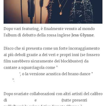
Dopo vari featuring, è finalmente venuto al mondo
l’album di debutto della rossa inglese
Jess Glynne
.
Disco che si presenta come un forte incoraggiamento
ai più deboli grazie a dei veri e propri inni (se fossero
film sarebbero sicuramente dei blockbuster) da
cantare a squarciagola come ”
Don’t Be So Hard On
Yourself’
‘, o la versione acustica del brano dance ”
My
Love
”.
Dopo svariate collaborazioni con altri artisti del calibro
di
Tinie Tempah
e
Clean Bandit
(tutte presenti