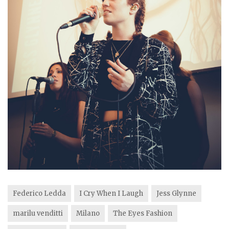
Federico Ledda
I Cry When I Laugh
Jess Glynne
marilu venditti
Milano
The Eyes Fashion