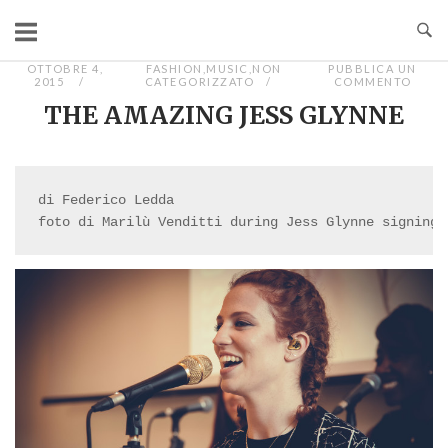
Passa
al
contenuto
OTTOBRE 4,
FASHION
,
MUSIC
,
NON
PUBBLICA UN
2015
CATEGORIZZATO
COMMENTO
THE AMAZING JESS GLYNNE
di Federico Ledda

foto di Marilù Venditti during Jess Glynne signing 