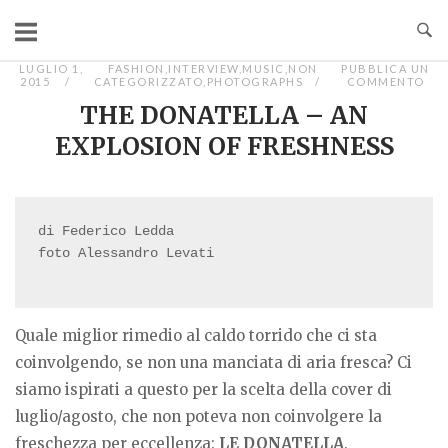
Passa
al
contenuto
LUGLIO 1,
FASHION
,
INTERVIEW
,
MUSIC
,
NON
PUBBLICA UN
2015
CATEGORIZZATO
,
PHOTOGRAPHS
COMMENTO
THE DONATELLA – AN
EXPLOSION OF FRESHNESS
di Federico Ledda

foto Alessandro Levati

Quale miglior rimedio al caldo torrido che ci sta
coinvolgendo, se non una manciata di aria fresca? Ci
siamo ispirati a questo per la scelta della cover di
luglio/agosto, che non poteva non coinvolgere la
freschezza per eccellenza:
LE DONATELLA
.