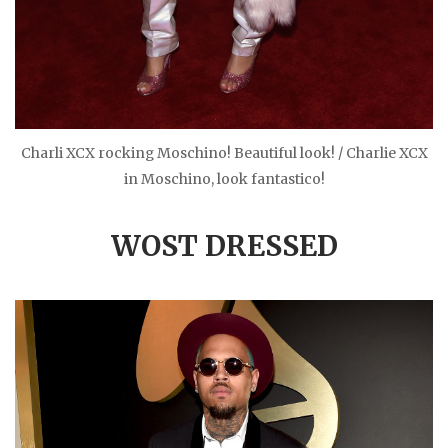
Charli XCX rocking Moschino! Beautiful look! / Charlie XCX
in Moschino, look fantastico!
WOST DRESSED