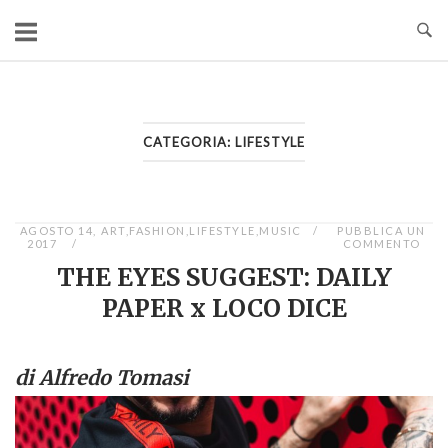
Passa
al
contenuto
CATEGORIA:
LIFESTYLE
AGOSTO 14,
ART
,
FASHION
,
LIFESTYLE
,
MUSIC
PUBBLICA UN
2017
COMMENTO
THE EYES SUGGEST: DAILY
PAPER x LOCO DICE
di Alfredo Tomasi